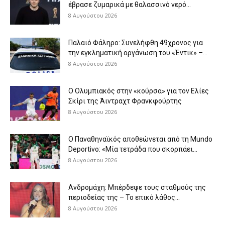
έβρασε ζυμαρικά με θαλασσινό νερό...
8 Αυγούστου 2026
Παλαιό Φάληρο: Συνελήφθη 49χρονος για
την εγκληματική οργάνωση του «Έντικ» –...
8 Αυγούστου 2026
Ο Ολυμπιακός στην «κούρσα» για τον Ελίες
Σκίρι της Άιντραχτ Φρανκφούρτης
8 Αυγούστου 2026
Ο Παναθηναϊκός αποθεώνεται από τη Mundo
Deportivo: «Μία τετράδα που σκορπάει...
8 Αυγούστου 2026
Ανδρομάχη: Μπέρδεψε τους σταθμούς της
περιοδείας της – Το επικό λάθος...
8 Αυγούστου 2026