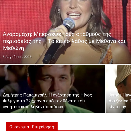
Ανδρομάχη: Μπέρδεψε τους σταθμούς της
περιοδείας της – Το επικό λάθος με Μέθανα και
Μεθώνη
8 Αυγούστου 2026
Δημήτρης Παπαμιχαήλ: Η ανάρτηση της Φίνος
James Have
Φιλμ για τα 22 χρόνια από τον θάνατο του
Αντζελίνα 
«γοητευτικού λεβεντόπαιδου»
είναι gay
Οικονομία - Επιχείρηση