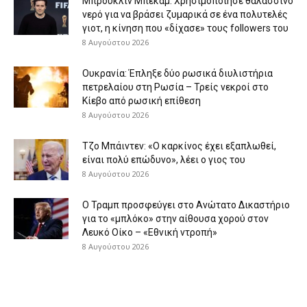
Μπρούκλιν Μπέκαμ: Χρησιμοποίησε θαλασσινό
νερό για να βράσει ζυμαρικά σε ένα πολυτελές
γιοτ, η κίνηση που «δίχασε» τους followers του
8 Αυγούστου 2026
Ουκρανία: Έπληξε δύο ρωσικά διυλιστήρια
πετρελαίου στη Ρωσία – Τρείς νεκροί στο
Κίεβο από ρωσική επίθεση
8 Αυγούστου 2026
Τζο Μπάιντεν: «Ο καρκίνος έχει εξαπλωθεί,
είναι πολύ επώδυνο», λέει ο γιος του
8 Αυγούστου 2026
Ο Τραμπ προσφεύγει στο Ανώτατο Δικαστήριο
για το «μπλόκο» στην αίθουσα χορού στον
Λευκό Οίκο – «Εθνική ντροπή»
8 Αυγούστου 2026