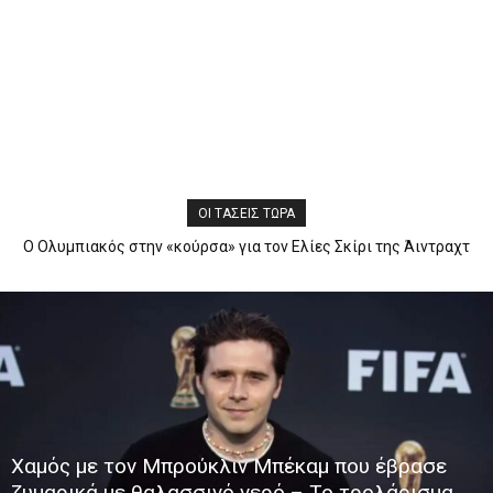
ΟΙ ΤΆΣΕΙΣ ΤΏΡΑ
Ο Ολυμπιακός στην «κούρσα» για τον Ελίες Σκίρι της Άιντραχτ
Φρανκφούρτης
Χαμός με τον Μπρούκλιν Μπέκαμ που έβρασε
ζυμαρικά με θαλασσινό νερό – Το τρολάρισμα