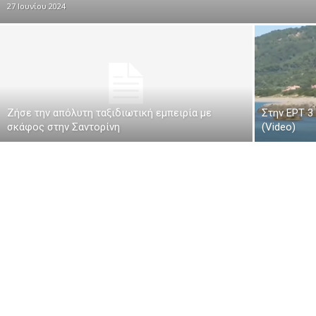
27 Ιουνίου 2024
Ζήσε την απόλυτη ταξιδιωτική εμπειρία με
Στην ΕΡΤ 3
σκάφος στην Σαντορίνη
(Video)