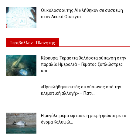
Οι κολοσσοί της ΑΙ κλήθηκαν σε σύσκεψη
στον Λευκό Οίκο για...
Περιβάλλον - Πλανήτης
Κέρκυρα: Τεράστια θαλάσσια ρύπανση στην
παραλία Ημερολιά – Γεμάτος ξαπλώστρες
και...
«Προκλήθηκε αυτός ο καύσωνας από την
κλιματική αλλαγή;» – Γιατί...
Η μεγάλη μέρα έφτασε, η μικρή φώκια με το
όνομα Καλυψώ...