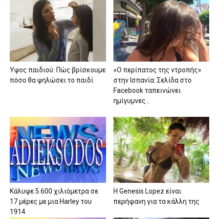
Ύψος παιδιού: Πώς βρίσκουμε
«Ο περίπατος της ντροπής»
πόσο θα ψηλώσει το παιδί
στην Ισπανία: Σελίδα στο
Facebook ταπεινώνει
ημίγυμνες...
Κάλυψε 5.600 χιλιόμετρα σε
Η Genesis Lopez είναι
17 μέρες με μια Harley του
περήφανη για τα κάλλη της
1914