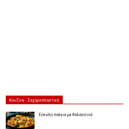
Κουζίνα - Ζαχαροπλαστική
Εύκολη παέγια με θαλασσινά