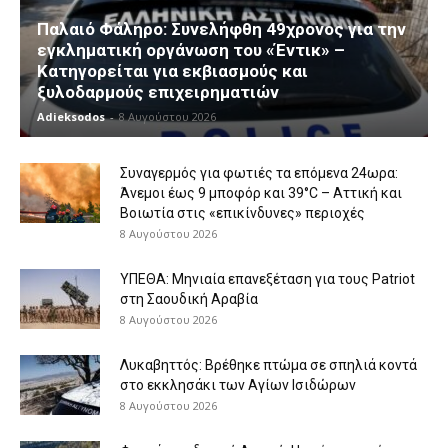
Παλαιό Φάληρο: Συνελήφθη 49χρονος για την
εγκληματική οργάνωση του «Έντικ» –
Κατηγορείται για εκβιασμούς και
ξυλοδαρμούς επιχειρηματιών
Adieksodos
-
8 Αυγούστου 2026
Συναγερμός για φωτιές τα επόμενα 24ωρα:
Άνεμοι έως 9 μποφόρ και 39°C – Αττική και
Βοιωτία στις «επικίνδυνες» περιοχές
8 Αυγούστου 2026
ΥΠΕΘΑ: Μηνιαία επανεξέταση για τους Patriot
στη Σαουδική Αραβία
8 Αυγούστου 2026
Λυκαβηττός: Βρέθηκε πτώμα σε σπηλιά κοντά
στο εκκλησάκι των Αγίων Ισιδώρων
8 Αυγούστου 2026