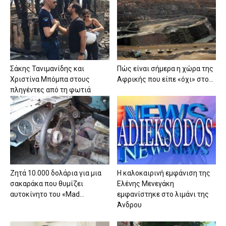
Σάκης Τανιμανίδης και
Πώς είναι σήμερα η χώρα της
Χριστίνα Μπόμπα στους
Αφρικής που είπε «όχι» στο...
πληγέντες από τη φωτιά
Ζητά 10.000 δολάρια για μια
Η καλοκαιρινή εμφάνιση της
σακαράκα που θυμίζει
Ελένης Μενεγάκη
αυτοκίνητο του «Mad...
εμφανίστηκε στο λιμάνι της
Άνδρου