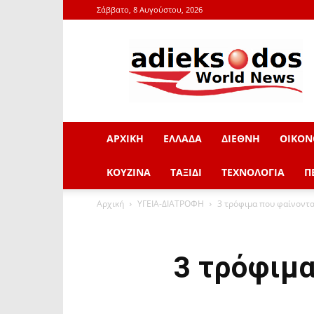
Σάββατο, 8 Αυγούστου, 2026
adieksodos.gr
ΑΡΧΙΚΗ
ΕΛΛΑΔΑ
ΔΙΕΘΝΗ
ΟΙΚΟΝ
ΚΟΥΖΙΝΑ
ΤΑΞΙΔΙ
ΤΕΧΝΟΛΟΓΙΑ
Π
Αρχική
ΥΓΕΙΑ-ΔΙΑΤΡΟΦΗ
3 τρόφιμα που φαίνονται
3 τρόφιμα