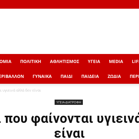
ΟΜΙΑ
ΠΟΛΙΤΙΚΗ
ΑΘΛΗΤΙΣΜΟΣ
ΥΓΕΙΑ
MEDIA
LIF
ΕΡΙΒΑΛΛΟΝ
ΓΥΝΑΙΚΑ
ΠΑΙΔΙ
ΠΑΙΔΕΙΑ
ΖΩΔΙΑ
ΠΕΡ
 υγιεινά αλλά δεν είναι
ΥΓΕΙΑ-ΔΙΑΤΡΟΦΗ
 που φαίνονται υγιειν
είναι