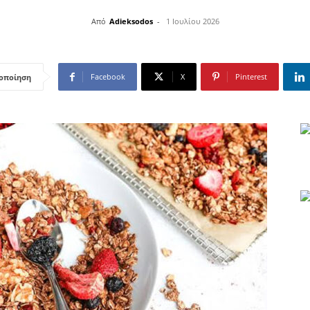
Από
Adieksodos
-
1 Ιουλίου 2026
Facebook
X
Pinterest
οποίηση