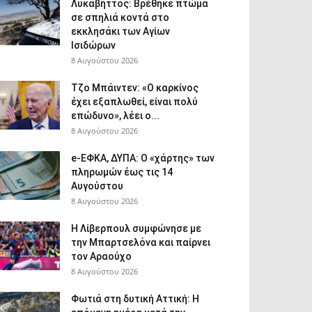
Λυκαβηττός: Βρέθηκε πτώμα
σε σπηλιά κοντά στο
εκκλησάκι των Αγίων
Ισιδώρων
8 Αυγούστου 2026
Τζο Μπάιντεν: «Ο καρκίνος
έχει εξαπλωθεί, είναι πολύ
επώδυνο», λέει ο...
8 Αυγούστου 2026
e-ΕΦΚΑ, ΔΥΠΑ: Ο «χάρτης» των
πληρωμών έως τις 14
Αυγούστου
8 Αυγούστου 2026
Η Λίβερπουλ συμφώνησε με
την Μπαρτσελόνα και παίρνει
τον Αραούχο
8 Αυγούστου 2026
Φωτιά στη δυτική Αττική: Η