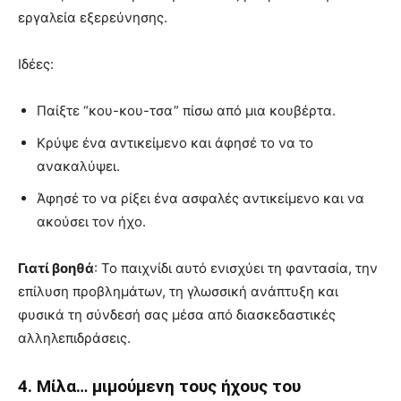
εργαλεία εξερεύνησης.
Ιδέες:
Παίξτε “κου-κου-τσα” πίσω από μια κουβέρτα.
Κρύψε ένα αντικείμενο και άφησέ το να το
ανακαλύψει.
Άφησέ το να ρίξει ένα ασφαλές αντικείμενο και να
ακούσει τον ήχο.
Γιατί βοηθά
: Το παιχνίδι αυτό ενισχύει τη φαντασία, την
επίλυση προβλημάτων, τη γλωσσική ανάπτυξη και
φυσικά τη σύνδεσή σας μέσα από διασκεδαστικές
αλληλεπιδράσεις.
4. Μίλα… μιμούμενη τους ήχους του