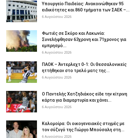
Υπουργείο Παιδείας: Ανακοινώθηκαν 95
ειδικότητες και 860 τμήματα των ΣΑΕΚ –...
6 Αυγούστου 2026
Φωτιές σε Σκύρο και Λακωνία:
Συνελήφθησαν 63χρονη και 71χρονος για
εμπρησμό...
6 Αυγούστου 2026
ΠΑΟΚ – Άντερλεχτ 0-1: Οι Θεσσαλονικείς
ηττήθηκαν στο τρελό ματς της...
6 Αυγούστου 2026
Ο Παντελής Χατζηδιάκος είδε την κίτρινη
κάρτα για διαμαρτυρία και χάνει...
6 Αυγούστου 2026
Καλομοίρα: Οι οικογενειακές στιγμές με
τον σύζυγό της Γιώργο Μπούσαλη στη...
6 Αυγούστου 2026