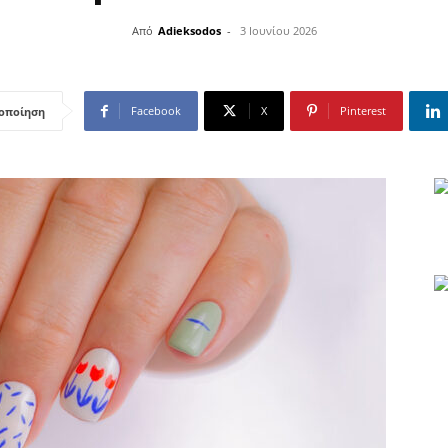
Από
Adieksodos
-
3 Ιουνίου 2026
Facebook
X
Pinterest
οποίηση