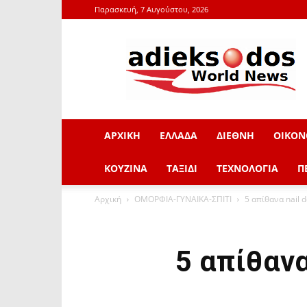
Παρασκευή, 7 Αυγούστου, 2026
adieksodos.gr
ΑΡΧΙΚΗ
ΕΛΛΑΔΑ
ΔΙΕΘΝΗ
ΟΙΚΟΝ
ΚΟΥΖΙΝΑ
ΤΑΞΙΔΙ
ΤΕΧΝΟΛΟΓΙΑ
Π
Αρχική
ΟΜΟΡΦΙΑ-ΓΥΝΑΙΚΑ-ΣΠΙΤΙ
5 απίθανα nail d
5 απίθανα