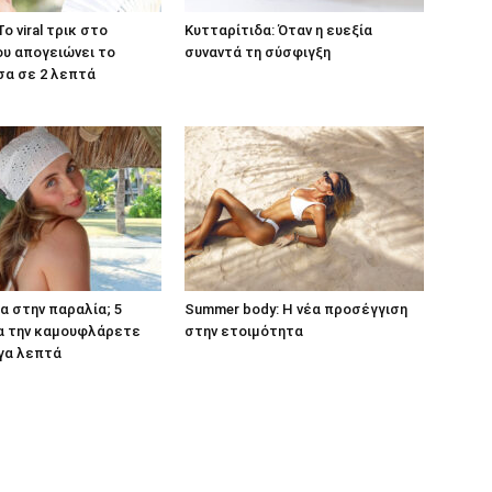
Το viral τρικ στο
Κυτταρίτιδα: Όταν η ευεξία
ου απογειώνει το
συναντά τη σύσφιγξη
σα σε 2 λεπτά
α στην παραλία; 5
Summer body: Η νέα προσέγγιση
 να την καμουφλάρετε
στην ετοιμότητα
γα λεπτά