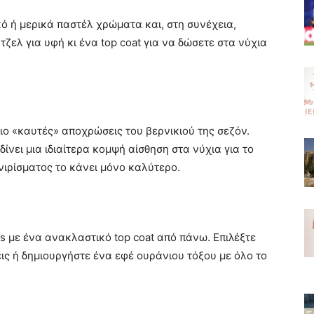
ό ή μερικά παστέλ χρώματα και, στη συνέχεια,
ζελ για υφή κι ένα top coat για να δώσετε στα νύχια
 πιο «καυτές» αποχρώσεις του βερνικιού της σεζόν.
ίνει μια ιδιαίτερα κομψή αίσθηση στα νύχια για το
νιρίσματος το κάνει μόνο καλύτερο.
ls με ένα ανακλαστικό top coat από πάνω. Επιλέξτε
ις ή δημιουργήστε ένα εφέ ουράνιου τόξου με όλο το