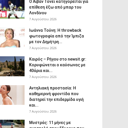
Ο Άιβαν Τόνεϊ κατηγορείται για
επίθεση έξω από μπαρ του
Λονδίνου
7 Αυγούστου 2026
Ιωάννα Τούνη: Η throwback
φωτογραφία από την Ίμπιζα
με τον Δημήτρη...
7 Αυγούστου 2026
Καιρός – Ρήγου στο newsit.gr:
Κορυφώνεται ο καύσωνας με
40άρια και...
7 Αυγούστου 2026
Αντηλιακή προστασία: Η
καθημερινή φροντίδα που
διατηρεί την επιδερμίδα υγιή
και...
7 Αυγούστου 2026
Μυστράς: 11 μήνες με