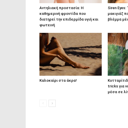
Αντηλιακή προστασία: Η
Siren Eyes: 
καθημερινή φροντίδα που
μακιγιάζ π
διατηρεί την επιδερμίδα υγιή και
βλέμμα μέ
φωτεινή
Καλοκαίρι στα άκρα!
Κυτταρίτιδ
tricks για
μέσα σε λί