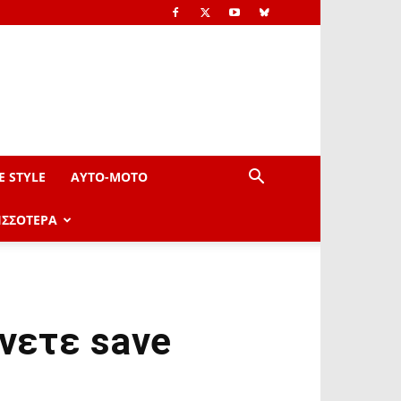
E STYLE
AYTO-ΜOTO
ΙΣΣΟΤΕΡΑ
άνετε save