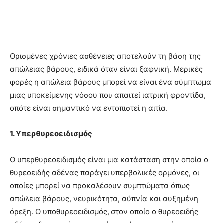
Ορισμένες
χρόνιες ασθένειες αποτελούν τη βάση της
απώλειας βάρους,
ειδικά
όταν
είναι ξαφνική.
Μερικές
φορές η απώλεια βάρους μπορεί να είναι
ένα
σύμπτωμα
μιας υποκείμενης
νόσου
που απαιτεί ιατρική
φροντίδα,
οπότε είναι σημαντικό να εντοπιστεί η αιτία.
1. Υπερθυρεοειδισμός
Ο
υπερθυρεοειδισμός
είναι
μια κατάσταση στην οποία ο
θυρεοειδής
αδένας
παράγει υπερβολικές ορμόνες,
οι
οποίες
μπορεί να
προκαλέσουν
συμπτώματα όπως
απώλεια βάρους, νευρικότητα, αϋπνία και αυξημένη
όρεξη. Ο υποθυρεοειδισμός,
στον
οποίο
ο θυρεοειδής