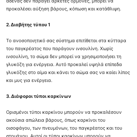
αδένας
δεν παράγει αρκετές ορμόνες, μπορεί να
προκαλέσει αύξηση βάρους, κόπωση και κατάθλιψη.
2. Διαβήτης τύπου 1
Το ανοσοποιητικό σας σύστημα επιτίθεται στα κύτταρα
του παγκρέατος που παράγουν ινσουλίνη. Χωρίς
ινσουλίνη, το σώμα δεν μπορεί να χρησιμοποιήσει τη
γλυκόζη για ενέργεια. Αυτό προκαλεί υψηλά επίπεδα
γλυκόζης στο αίμα και κάνει το σώμα σας να καίει λίπος
και μυς για ενέργεια.
3. Διάφοροι τύποι καρκίνων
Ορισμένοι τύποι καρκίνου
μπορούν
να προκαλέσουν
ακούσια απώλεια βάρους, όπως
καρκίνοι
του
οισοφάγου,
των
πνευμόνων,
του παγκρέατος και του
στομάχου. Αυτοί οι τύποι
καρκίνων
μπορούν να