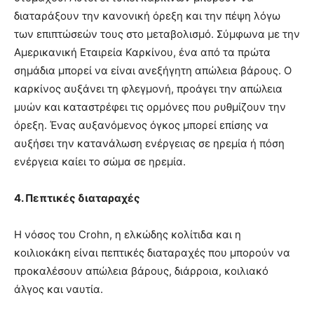
διαταράξουν την κανονική όρεξη και την πέψη λόγω
των επιπτώσεών τους
στο
μεταβολισμό. Σύμφωνα με την
Αμερικανική
Εταιρεία
Καρκίνου,
ένα από τα πρώτα
σημάδια μπορεί να είναι
ανεξήγητη απώλεια βάρους. Ο
καρκίνος αυξάνει τη φλεγμονή, προάγει την απώλεια
μυών και
καταστρέφει
τις ορμόνες που ρυθμίζουν την
όρεξη. Ένας
αυξανόμενος
όγκος μπορεί επίσης να
αυξήσει την
κατανάλωση
ενέργειας
σε
ηρεμία
ή πόση
ενέργεια καίει το σώμα
σε ηρεμία.
4. Πεπτικές διαταραχές
Η νόσος του Crohn, η ελκώδης κολίτιδα και η
κοιλιοκάκη είναι πεπτικές διαταραχές που μπορούν να
προκαλέσουν απώλεια βάρους, διάρροια, κοιλιακό
άλγος και ναυτία.