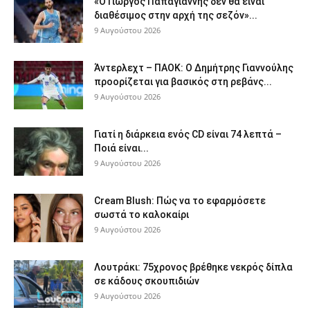
«Ο Γιώργος Παπαγιάννης δεν θα είναι
διαθέσιμος στην αρχή της σεζόν»...
9 Αυγούστου 2026
Άντερλεχτ – ΠΑΟΚ: Ο Δημήτρης Γιαννούλης
προορίζεται για βασικός στη ρεβάνς...
9 Αυγούστου 2026
Γιατί η διάρκεια ενός CD είναι 74 λεπτά –
Ποιά είναι...
9 Αυγούστου 2026
Cream Blush: Πώς να το εφαρμόσετε
σωστά το καλοκαίρι
9 Αυγούστου 2026
Λουτράκι: 75χρονος βρέθηκε νεκρός δίπλα
σε κάδους σκουπιδιών
9 Αυγούστου 2026