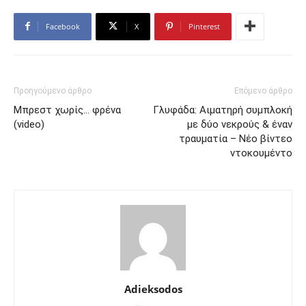
Facebook
X
Pinterest
Προηγούμενο άρθρο
Επόμενο άρθρο
Μπρεστ χωρίς… φρένα
Γλυφάδα: Αιματηρή συμπλοκή
(video)
με δύο νεκρούς & έναν
τραυματία – Νέο βίντεο
ντοκουμέντο
Adieksodos