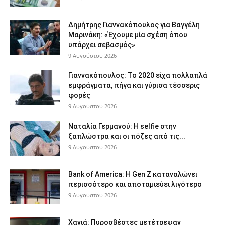
Δημήτρης Γιαννακόπουλος για Βαγγέλη
Μαρινάκη: «Έχουμε μία σχέση όπου
υπάρχει σεβασμός»
9 Αυγούστου 2026
Γιαννακόπουλος: Το 2020 είχα πολλαπλά
εμφράγματα, πήγα και γύρισα τέσσερις
φορές
9 Αυγούστου 2026
Ναταλία Γερμανού: Η selfie στην
ξαπλώστρα και οι πόζες από τις...
9 Αυγούστου 2026
Bank of America: Η Gen Z καταναλώνει
περισσότερο και αποταμιεύει λιγότερο
9 Αυγούστου 2026
Χανιά: Πυροσβέστες μετέτρεψαν