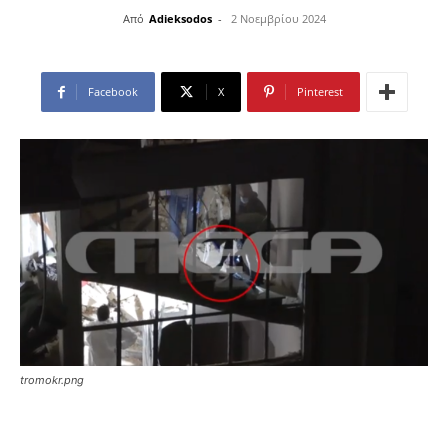
Από
Adieksodos
-
2 Νοεμβρίου 2024
Facebook
X
Pinterest
tromokr.png