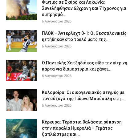
Φωτιές σε Σκύρο και Λακωνία:
Συνελήφθησαν 63χρονη και 71χρονος για
εμπρησμό...
6 Αυγούστου 2026
ΠΑΟΚ – Άντερλεχτ 0-1: Οι Θεσσαλονικείς
ηττήθηκαν στο τρελό ματς της...
6 Αυγούστου 2026
Ο Παντελής Χατζηδιάκος είδε την κίτρινη
κάρτα για διαμαρτυρία και χάνει...
6 Αυγούστου 2026
Καλομοίρα: Οι οικογενειακές στιγμές με
τον σύζυγό της Γιώργο Μπούσαλη στη...
6 Αυγούστου 2026
Κέρκυρα: Τεράστια θαλάσσια ρύπανση
στην παραλία Ημερολιά – Γεμάτος
ξαπλώστρες και...