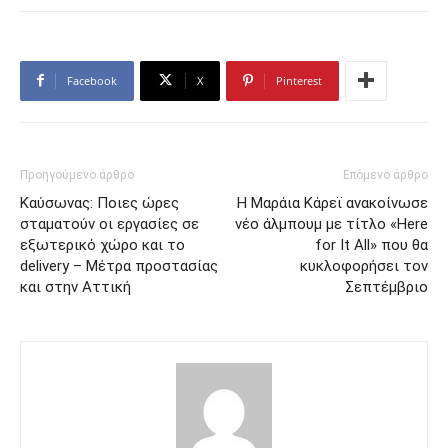
Facebook
X
Pinterest
Προηγούμενο άρθρο
Επόμενο άρθρο
Καύσωνας: Ποιες ώρες
Η Μαράια Κάρεϊ ανακοίνωσε
σταματούν οι εργασίες σε
νέο άλμπουμ με τίτλο «Here
εξωτερικό χώρο και το
for It All» που θα
delivery – Μέτρα προστασίας
κυκλοφορήσει τον
και στην Αττική
Σεπτέμβριο