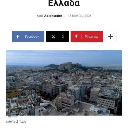
Ελλάδα
Από
Adieksodos
-
13 Ιουλίου 2025
Facebook
X
Pinterest
akinita 2 1.jpg