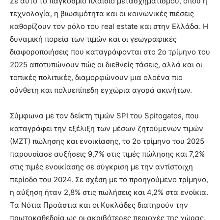
Σε αυτό το παγκόσμιο πλαίσιο μετασχηματισμού, όπου η
τεχνολογία, η βιωσιμότητα και οι κοινωνικές πιέσεις
καθορίζουν τον ρόλο του real estate και στην Ελλάδα. Η
δυναμική πορεία των τιμών και οι γεωγραφικές
διαφοροποιήσεις που καταγράφονται στο 2ο τρίμηνο του
2025 αποτυπώνουν πώς οι διεθνείς τάσεις, αλλά και οι
τοπικές πολιτικές, διαμορφώνουν μια ολοένα πιο
σύνθετη και πολυεπίπεδη εγχώρια αγορά ακινήτων.
Σύμφωνα με τον δείκτη τιμών SPI του Spitogatos, που
καταγράφει την εξέλιξη των μέσων ζητούμενων τιμών
(ΜΖΤ) πώλησης και ενοικίασης, το 2ο τρίμηνο του 2025
παρουσίασε αυξήσεις 9,7% στις τιμές πώλησης και 7,2%
στις τιμές ενοικίασης σε σύγκριση με την αντίστοιχη
περίοδο του 2024. Σε σχέση με το προηγούμενο τρίμηνο,
η αύξηση ήταν 2,8% στις πωλήσεις και 4,2% στα ενοίκια.
Τα Νότια Προάστια και οι Κυκλάδες διατηρούν την
πρωτοκαθεδρία ως οι ακριβότερες περιοχές της χώρας.