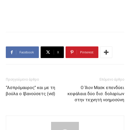
Facebook
X
Pinterest
Προηγούμενο άρθρο
Επόμενο άρθρο
“Ασπρόμαυρος” και με τη
Ο Ίλον Μασκ επενδύει
βούλα ο Ιβανούσετς (vid)
κεφάλαια δύο δισ. δολαρίων
στην τεχνητή νοημοσύνη