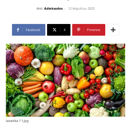
Από
Adieksodos
-
12 Απριλίου 2025
Facebook
X
Pinterest
laxanika 1 1.jpg