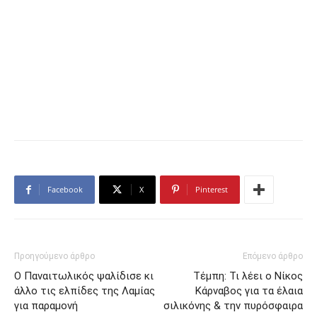
Facebook
X
Pinterest
Προηγούμενο άρθρο
Επόμενο άρθρο
Ο Παναιτωλικός ψαλίδισε κι
Τέμπη: Τι λέει ο Νίκος
άλλο τις ελπίδες της Λαμίας
Κάρναβος για τα έλαια
για παραμονή
σιλικόνης & την πυρόσφαιρα