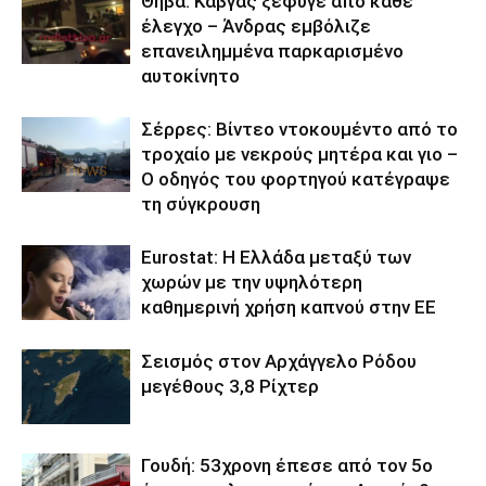
Θήβα: Καβγάς ξέφυγε από κάθε
έλεγχο – Άνδρας εμβόλιζε
επανειλημμένα παρκαρισμένο
αυτοκίνητο
Σέρρες: Βίντεο ντοκουμέντο από το
τροχαίο με νεκρούς μητέρα και γιο –
Ο οδηγός του φορτηγού κατέγραψε
τη σύγκρουση
Eurostat: Η Ελλάδα μεταξύ των
χωρών με την υψηλότερη
καθημερινή χρήση καπνού στην ΕΕ
Σεισμός στον Αρχάγγελο Ρόδου
μεγέθους 3,8 Ρίχτερ
Γουδή: 53χρονη έπεσε από τον 5ο