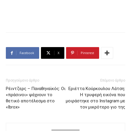
Facebook
X
Pinterest
Προηγούμενο άρθρο
Επόμενο άρθρο
Ρέιντζερς – Παναθηναϊκός: Οι
Εριέττα Κούρκουλου Λάτση:
«πράσινοι» ψάχνουν το
Η τρυφερή εικόνα που
θετικό αποτέλεσμα στο
μοιράστηκε στο Instagram με
«Ibrox»
τον μικρότερο γιο της