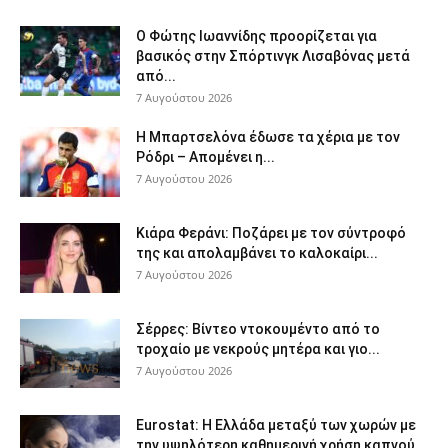
Ο Φώτης Ιωαννίδης προορίζεται για
βασικός στην Σπόρτινγκ Λισαβόνας μετά
από...
7 Αυγούστου 2026
Η Μπαρτσελόνα έδωσε τα χέρια με τον
Ρόδρι – Απομένει η...
7 Αυγούστου 2026
Κιάρα Φεράνι: Ποζάρει με τον σύντροφό
της και απολαμβάνει το καλοκαίρι...
7 Αυγούστου 2026
Σέρρες: Βίντεο ντοκουμέντο από το
τροχαίο με νεκρούς μητέρα και γιο...
7 Αυγούστου 2026
Eurostat: Η Ελλάδα μεταξύ των χωρών με
την υψηλότερη καθημερινή χρήση καπνού...