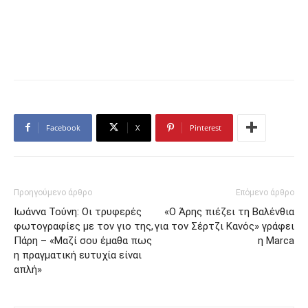
Facebook
X
Pinterest
Προηγούμενο άρθρο
Επόμενο άρθρο
Ιωάννα Τούνη: Οι τρυφερές
«Ο Άρης πιέζει τη Βαλένθια
φωτογραφίες με τον γιο της,
για τον Σέρτζι Κανός» γράφει
Πάρη – «Μαζί σου έμαθα πως
η Marca
η πραγματική ευτυχία είναι
απλή»