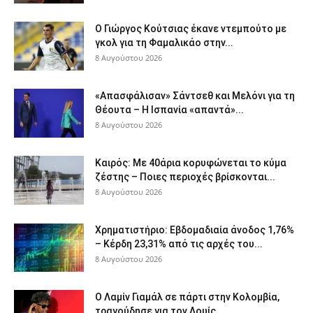
Ο Γιώργος Κούτσιας έκανε ντεμπούτο με
γκολ για τη Φαμαλικάο στην...
8 Αυγούστου 2026
«Απασφάλισαν» Σάντσεθ και Μελόνι για τη
Θέουτα – Η Ισπανία «απαντά»...
8 Αυγούστου 2026
Καιρός: Με 40άρια κορυφώνεται το κύμα
ζέστης – Ποιες περιοχές βρίσκονται...
8 Αυγούστου 2026
Χρηματιστήριο: Εβδομαδιαία άνοδος 1,76%
– Κέρδη 23,31% από τις αρχές του...
8 Αυγούστου 2026
Ο Λαμίν Γιαμάλ σε πάρτι στην Κολομβία,
τραγούδησε για τον Λουίς...