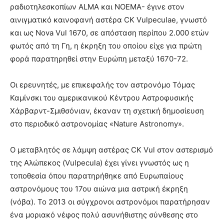
ραδιοτηλεσκοπίων ALMA και NOEMA- έγινε στον
αινιγματικό καινοφανή αστέρα CK Vulpeculae, γνωστό
και ως Nova Vul 1670, σε απόσταση περίπου 2.000 ετών
φωτός από τη Γη, η έκρηξη του οποίου είχε για πρώτη
φορά παρατηρηθεί στην Ευρώπη μεταξύ 1670-72.
Οι ερευνητές, με επικεφαλής τον αστρονόμο Τόμας
Καμίνσκι του αμερικανικού Κέντρου Αστροφυσικής
Χάρβαρντ-Σμιθσόνιαν, έκαναν τη σχετική δημοσίευση
στο περιοδικό αστρονομίας «Nature Astronomy».
Ο μεταβλητός σε λάμψη αστέρας CK Vul στον αστερισμό
της Αλώπεκος (Vulpecula) έχει γίνει γνωστός ως η
τοποθεσία όπου παρατηρήθηκε από Ευρωπαίους
αστρονόμους του 17ου αιώνα μια αστρική έκρηξη
(νόβα). Το 2013 οι σύγχρονοι αστρονόμοι παρατήρησαν
ένα μοριακό νέφος πολύ ασυνήθιστης σύνθεσης στο