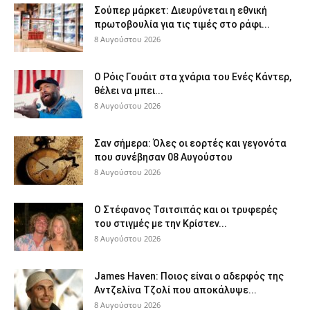
Σούπερ μάρκετ: Διευρύνεται η εθνική
πρωτοβουλία για τις τιμές στο ράφι...
8 Αυγούστου 2026
Ο Ρόις Γουάιτ στα χνάρια του Ενές Κάντερ,
θέλει να μπει...
8 Αυγούστου 2026
Σαν σήμερα: Όλες οι εορτές και γεγονότα
που συνέβησαν 08 Αυγούστου
8 Αυγούστου 2026
Ο Στέφανος Τσιτσιπάς και οι τρυφερές
του στιγμές με την Κρίστεν...
8 Αυγούστου 2026
James Haven: Ποιος είναι ο αδερφός της
Αντζελίνα Τζολί που αποκάλυψε...
8 Αυγούστου 2026