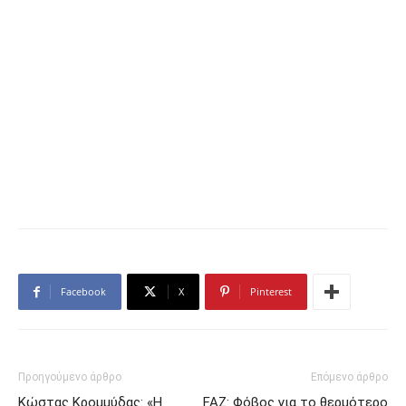
Facebook
X
Pinterest
Προηγούμενο άρθρο
Επόμενο άρθρο
Κώστας Κρομμύδας: «Η
FAZ: Φόβος για το θερμότερο