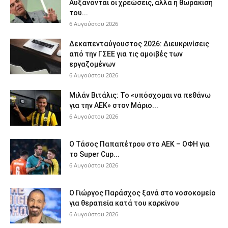
Αυξάνονται οι χρεώσεις, αλλά η θωράκιση
του...
6 Αυγούστου 2026
Δεκαπενταύγουστος 2026: Διευκρινίσεις
από την ΓΣΕΕ για τις αμοιβές των
εργαζομένων
6 Αυγούστου 2026
Μιλάν Βιτάλις: Το «υπόσχομαι να πεθάνω
για την ΑΕΚ» στον Μάριο...
6 Αυγούστου 2026
Ο Τάσος Παπαπέτρου στο ΑΕΚ – ΟΦΗ για
το Super Cup...
6 Αυγούστου 2026
O Γιώργος Παράσχος ξανά στο νοσοκομείο
για θεραπεία κατά του καρκίνου
6 Αυγούστου 2026