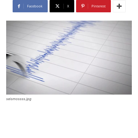
Facebook
X
Pinterest
seismossss.jpg