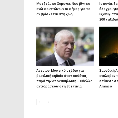
Μοτζτάμπα Χαμενεΐ: Νέο βίντεο
Ισπανία: Ξε
ενώ φουντώνουν οι φήμες για το
έλεγχοι γι
αν βρίσκεται στη ζωή
Εξονυχιστι
200 ταξιδι
Άντριου: Μυστικό σχέδιο για
Σαουδική Α
βασιλική κηδεία όταν πεθάνει,
ανέλαβαν τ
παρά την αποκαθήλωση – Θύελλα
επίθεση σε
αντιδράσεων στη Βρετανία
Aramco