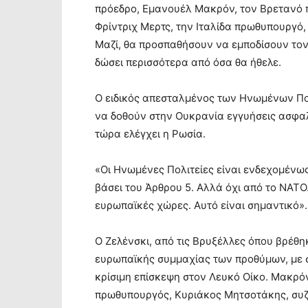
πρόεδρο, Εμανουέλ Μακρόν, τον Βρετανό 
Φρίντριχ Μερτς, την Ιταλίδα πρωθυπουργό,
Μαζί, θα προσπαθήσουν να εμποδίσουν το
δώσει περισσότερα από όσα θα ήθελε.
Ο ειδικός απεσταλμένος των Ηνωμένων Πολ
να δοθούν στην Ουκρανία εγγυήσεις ασφαλ
τώρα ελέγχει η Ρωσία.
«Οι Ηνωμένες Πολιτείες είναι ενδεχομένω
βάσει του Άρθρου 5. Αλλά όχι από το ΝΑΤΟ
ευρωπαϊκές χώρες. Αυτό είναι σημαντικό».
Ο Ζελένσκι, από τις Βρυξέλλες όπου βρέθη
ευρωπαϊκής συμμαχίας των προθύμων, με σ
κρίσιμη επίσκεψη στον Λευκό Οίκο. Μακρό
πρωθυπουργός, Κυριάκος Μητσοτάκης, συζ