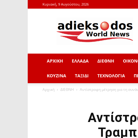
Κυριακή, 9 Αυγούστου, 2026
adieksodos.gr
ΑΡΧΙΚΗ
ΕΛΛΑΔΑ
ΔΙΕΘΝΗ
ΟΙΚΟΝ
ΚΟΥΖΙΝΑ
ΤΑΞΙΔΙ
ΤΕΧΝΟΛΟΓΙΑ
Π
Αρχική
ΔΙΕΘΝΗ
Αντίστροφη μέτρηση για τη συνάν
Αντίστρ
Τραμπ