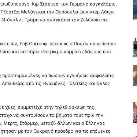
πρωθυπουργό, Κιρ Στάρμερ, τον Γερμανό καγκελάριο,
 Τζόρτζια Μελόνι και την Ούρσουλα φον ντερ Λάιεν.
ν Ντόναλντ Τραμπ να αναγκάσει τον Ζελένσκι να
ιτειών, Στιβ Ουίτκοφ, λέει πως ο Πούτιν συμφώνησε
είας και να πάρει ένα μικρό κομμάτι εδάφους που
ς προετοιμασμένες να δώσουν εγγυήσεις ασφαλείας
. Απευθείας από τις Ηνωμένες Πολιτείες και άλλες
κε χθες, συμμετείχε στην τηλεδιάσκεψη της
τόχο να συντονίσουν τα βήματά τους πριν την
ν, Μερτς, Στάρμερ, μεταξύ άλλων και ο Έλληνας
ήτησαν με τον Ουκρανό πρόεδρο για τις επόμενες