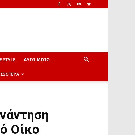
E STYLE
AYTO-ΜOTO
ΙΣΣΟΤΕΡΑ
υνάντηση
ό Οίκο