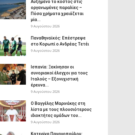
Αυξημένο το κόστος στις
οργανωμένες παραλίες –
Πόσα χρήματα χρειάζεται
μία...
9 Αυγούστου 2026
Παναθηναϊκός: Επέστρεψε
στο Κορωπί ο Ανδρέας Τετέι
9 Αυγούστου 2026
Ισπανία: Ξεκίνησαν οι
συνοριακοί έλεγχοι για τους
Ιταλούς – Εξονυχιστική
έρευνα...
9 Αυγούστου 2026
Ο Βαγγέλης Μαρινάκης στη
λίστα με τους πλουσιότερους
ιδιοκτήτες ομάδων του...
9 Αυγούστου 2026
Κατερίνα Παναγοπούλου: