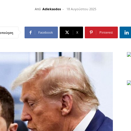
Από
Adieksodos
-
18 Αυγούστου 2025
Facebook
X
Pinterest
οποίηση