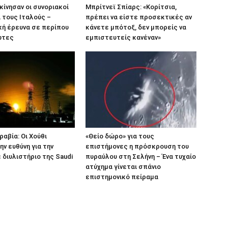
κίνησαν οι συνοριακοί
Μπρίτνεϊ Σπίαρς: «Κορίτσια,
α τους Ιταλούς –
πρέπει να είστε προσεκτικές αν
κή έρευνα σε περίπου
κάνετε μπότοξ, δεν μπορείς να
ώτες
εμπιστευτείς κανέναν»
ραβία: Οι Χούθι
«Θείο δώρο» για τους
ην ευθύνη για την
επιστήμονες η πρόσκρουση του
 διυλιστήριο της Saudi
πυραύλου στη Σελήνη – Ένα τυχαίο
ατύχημα γίνεται σπάνιο
επιστημονικό πείραμα