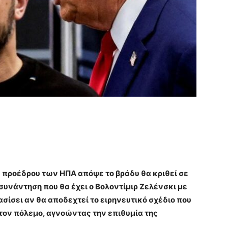
υ προέδρου των ΗΠΑ απόψε το βράδυ θα κριθεί σε
 συνάντηση που θα έχει ο Βολοντίμιρ Ζελένσκι με
σίσει αν θα αποδεχτεί το ειρηνευτικό σχέδιο που
 τον πόλεμο, αγνοώντας την επιθυμία της