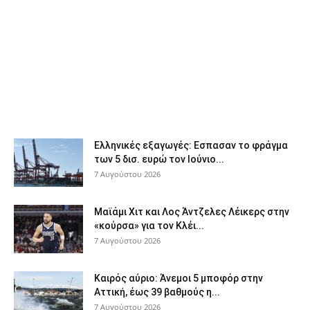
Ελληνικές εξαγωγές: Εσπασαν το φράγμα
των 5 δισ. ευρώ τον Ιούνιο...
7 Αυγούστου 2026
Μαϊάμι Χιτ και Λος Άντζελες Λέικερς στην
«κούρσα» για τον Κλέι...
7 Αυγούστου 2026
Καιρός αύριο: Άνεμοι 5 μποφόρ στην
Αττική, έως 39 βαθμούς η...
7 Αυγούστου 2026