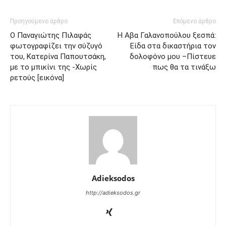
Προηγούμενο άρθρο
Επόμενο άρθρο
Ο Παναγιώτης Πιλαφάς
Η Αβα Γαλανοπούλου ξεσπά:
φωτογραφίζει την σύζυγό
Είδα στα δικαστήρια τον
του, Κατερίνα Παπουτσάκη,
δολοφόνο μου –Πίστευε
με το μπικίνι της -Χωρίς
πως θα τα τινάξω
ρετούς [εικόνα]
Adieksodos
http://adieksodos.gr