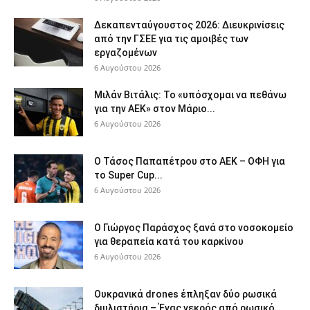
Δεκαπενταύγουστος 2026: Διευκρινίσεις
από την ΓΣΕΕ για τις αμοιβές των
εργαζομένων
6 Αυγούστου 2026
Μιλάν Βιτάλις: Το «υπόσχομαι να πεθάνω
για την ΑΕΚ» στον Μάριο...
6 Αυγούστου 2026
Ο Τάσος Παπαπέτρου στο ΑΕΚ – ΟΦΗ για
το Super Cup...
6 Αυγούστου 2026
O Γιώργος Παράσχος ξανά στο νοσοκομείο
για θεραπεία κατά του καρκίνου
6 Αυγούστου 2026
Ουκρανικά drones έπληξαν δύο ρωσικά
διυλιστήρια – Ένας νεκρός από ρωσικό...