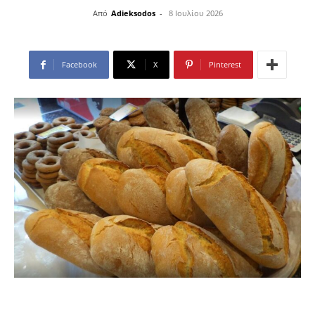
Από
Adieksodos
-
8 Ιουλίου 2026
Facebook
X
Pinterest