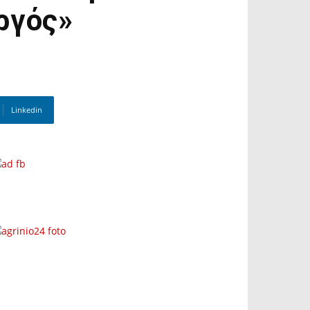
ργός»
Linkedin