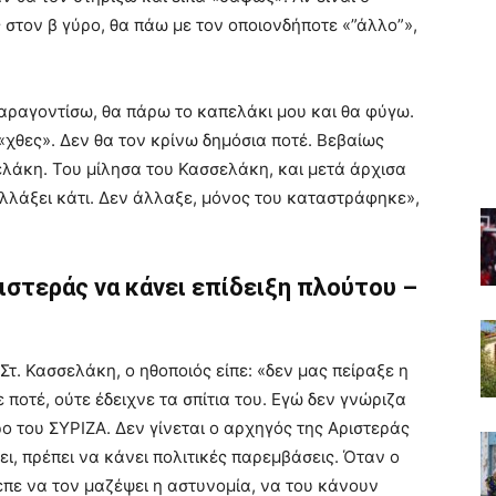
στον β γύρο, θα πάω με τον οποιονδήποτε «”άλλο”»,
 παραγοντίσω, θα πάρω το καπελάκι μου και θα φύγω.
«χθες». Δεν θα τον κρίνω δημόσια ποτέ. Βεβαίως
ελάκη. Του μίλησα του Κασσελάκη, και μετά άρχισα
λλάξει κάτι. Δεν άλλαξε, μόνος του καταστράφηκε»,
ριστεράς να κάνει επίδειξη πλούτου –
τ. Κασσελάκη, ο ηθοποιός είπε: «δεν μας πείραξε η
ποτέ, ούτε έδειχνε τα σπίτια του. Εγώ δεν γνώριζα
ο του ΣΥΡΙΖΑ. Δεν γίνεται ο αρχηγός της Αριστεράς
ει, πρέπει να κάνει πολιτικές παρεμβάσεις. Όταν ο
πε να τον μαζέψει η αστυνομία, να του κάνουν