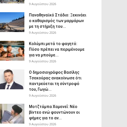
9 Αυγούστου 2026
Παναθηναϊκό Στάδιο: Ξεκινάει
ο καθαρισμός των μαρμάρων
με τη στήριξη του...
9 Αυγούστου 2026
Κολύμπι μετά το φαγητό:
Πόσο πρέπει να περιμένουμε
για να μπούμε...
9 Αυγούστου 2026
Ο δημοσιογράφος Βασίλης
Τσεκούρας ανακοίνωσε ότι
παντρεύεται τη σύντροφό
του, Γωγώ...
9 Αυγούστου 2026
Μοτζτάμπα Χαμενεΐ: Νέο
βίντεο ενώ φουντώνουν οι
φήμες για το αν...
9 Αυγούστου 2026