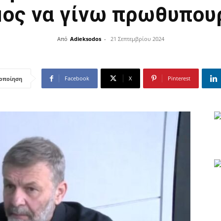
μος να γίνω πρωθυπου
Από
Adieksodos
-
21 Σεπτεμβρίου 2024
Facebook
X
Pinterest
οποίηση