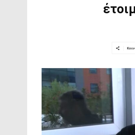
έτοι
Κοιν