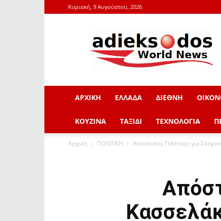
Κυριακή, 9 Αυγούστου, 2026
adieksodos.gr
ΑΡΧΙΚΗ
ΕΛΛΑΔΑ
ΔΙΕΘΝΗ
ΟΙΚΟΝ
ΚΟΥΖΙΝΑ
ΤΑΞΙΔΙ
ΤΕΧΝΟΛΟΓΙΑ
Π
Αρχική
ΠΟΛΙΤΙΚΗ
Απόστολος Γκλέτσος για Στέφανο 
Απόστ
Κασσελάκη