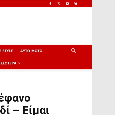
E STYLE
AYTO-ΜOTO
ΙΣΣΟΤΕΡΑ
τέφανο
δί – Είμαι