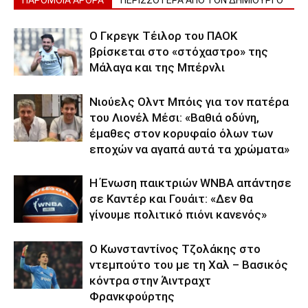
ΠΑΡΟΜΟΙΑ ΑΡΘΡΑ
ΠΕΡΙΣΣΟΤΕΡΑ ΑΠΟ ΤΟΝ ΔΗΜΙΟΥΡΓΟ
Ο Γκρεγκ Τέιλορ του ΠΑΟΚ
βρίσκεται στο «στόχαστρο» της
Μάλαγα και της Μπέρνλι
Νιούελς Ολντ Μπόις για τον πατέρα
του Λιονέλ Μέσι: «Βαθιά οδύνη,
έμαθες στον κορυφαίο όλων των
εποχών να αγαπά αυτά τα χρώματα»
Η Ένωση παικτριών WNBA απάντησε
σε Καντέρ και Γουάιτ: «Δεν θα
γίνουμε πολιτικό πιόνι κανενός»
Ο Κωνσταντίνος Τζολάκης στο
ντεμπούτο του με τη Χαλ – Βασικός
κόντρα στην Άιντραχτ
Φρανκφούρτης