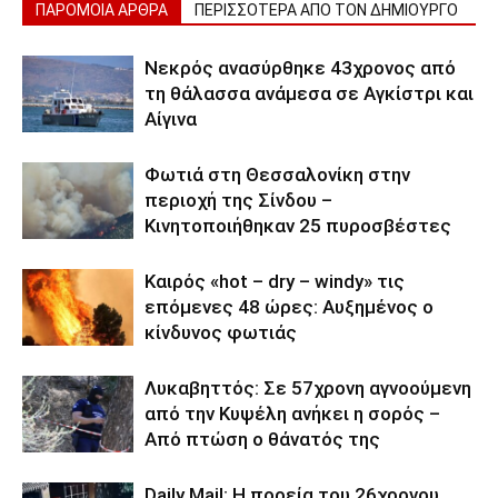
ΠΑΡΟΜΟΙΑ ΑΡΘΡΑ
ΠΕΡΙΣΣΟΤΕΡΑ ΑΠΟ ΤΟΝ ΔΗΜΙΟΥΡΓΟ
Νεκρός ανασύρθηκε 43χρονος από
τη θάλασσα ανάμεσα σε Αγκίστρι και
Αίγινα
Φωτιά στη Θεσσαλονίκη στην
περιοχή της Σίνδου –
Κινητοποιήθηκαν 25 πυροσβέστες
Καιρός «hot – dry – windy» τις
επόμενες 48 ώρες: Αυξημένος ο
κίνδυνος φωτιάς
Λυκαβηττός: Σε 57χρονη αγνοούμενη
από την Κυψέλη ανήκει η σορός –
Από πτώση ο θάνατός της
Daily Mail: Η πορεία του 26χρονου