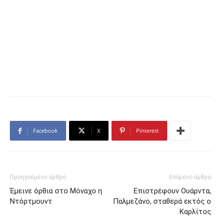
Facebook
X
Pinterest
Προηγούμενο άρθρο
Επόμενο άρθρο
Έμεινε όρθια στο Μόναχο η
Επιστρέφουν Ουάρντα,
Ντόρτμουντ
Παλμεζάνο, σταθερά εκτός ο
Καρλίτος