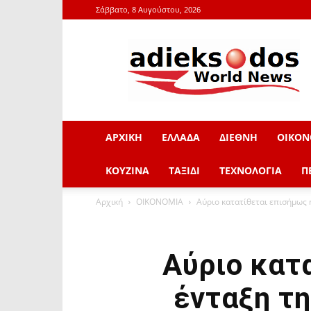
Σάββατο, 8 Αυγούστου, 2026
adieksodos.gr
ΑΡΧΙΚΗ
ΕΛΛΑΔΑ
ΔΙΕΘΝΗ
ΟΙΚΟΝ
ΚΟΥΖΙΝΑ
ΤΑΞΙΔΙ
ΤΕΧΝΟΛΟΓΙΑ
Π
Αρχική
ΟΙΚΟΝΟΜΙΑ
Αύριο κατατίθεται επισήμως 
Αύριο κατ
ένταξη τ