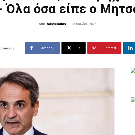
- Όλα όσα είπε ο Μητ
Από
Adieksodos
-
28 Ιουλίου 2025
Facebook
X
Pinterest
οποίηση