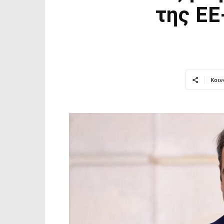
της ΕΕ
Κοιν