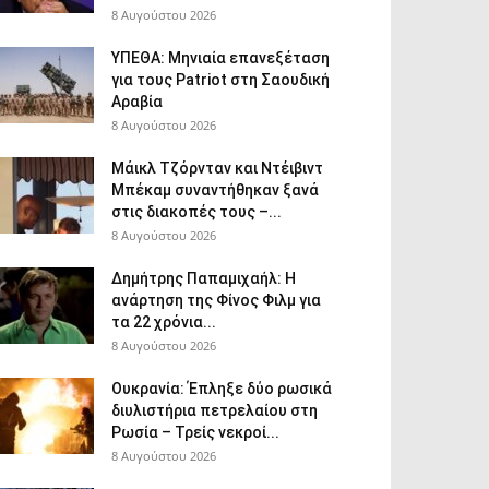
8 Αυγούστου 2026
ΥΠΕΘΑ: Μηνιαία επανεξέταση
για τους Patriot στη Σαουδική
Αραβία
8 Αυγούστου 2026
Μάικλ Τζόρνταν και Ντέιβιντ
Μπέκαμ συναντήθηκαν ξανά
στις διακοπές τους –...
8 Αυγούστου 2026
Δημήτρης Παπαμιχαήλ: Η
ανάρτηση της Φίνος Φιλμ για
τα 22 χρόνια...
8 Αυγούστου 2026
Ουκρανία: Έπληξε δύο ρωσικά
διυλιστήρια πετρελαίου στη
Ρωσία – Τρείς νεκροί...
8 Αυγούστου 2026