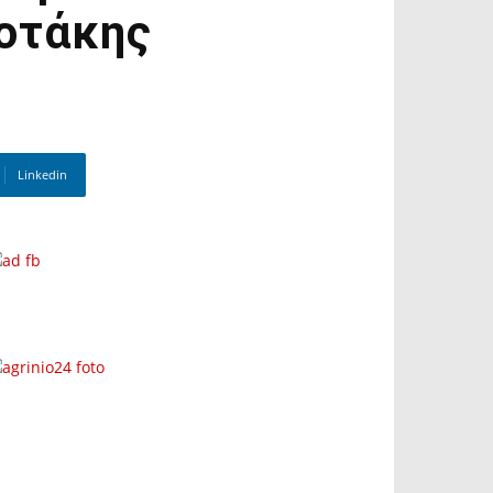
σοτάκης
Linkedin