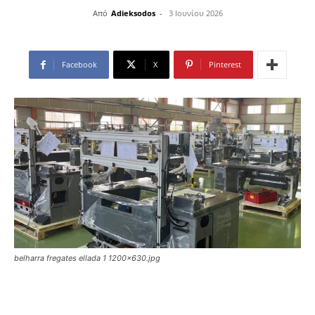
Από
Adieksodos
-
3 Ιουνίου 2026
Facebook
X
Pinterest
belharra fregates ellada 1 1200x630.jpg