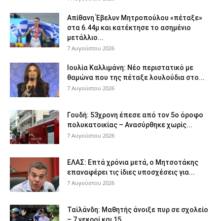
Απίθανη Έβελυν Μητροπούλου «πέταξε»
στα 6.44μ και κατέκτησε το ασημένιο
μετάλλιο...
7 Αυγούστου 2026
Ιουλία Καλλιμάνη: Νέο περιστατικό με
θαμώνα που της πέταξε λουλούδια στο...
7 Αυγούστου 2026
Γουδή: 53χρονη έπεσε από τον 5ο όροφο
πολυκατοικίας – Ανασύρθηκε χωρίς...
7 Αυγούστου 2026
ΕΛΑΣ: Επτά χρόνια μετά, ο Μητσοτάκης
επαναφέρει τις ίδιες υποσχέσεις για...
7 Αυγούστου 2026
Ταϊλάνδη: Μαθητής άνοιξε πυρ σε σχολείο
– 7 νεκροί και 15...