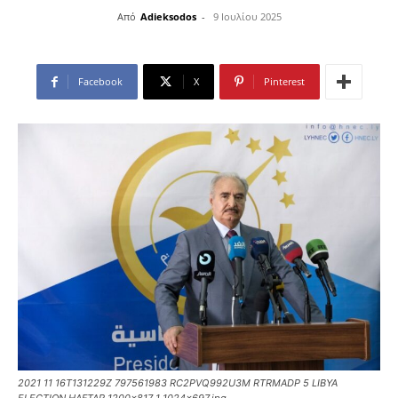
Από
Adieksodos
-
9 Ιουλίου 2025
Facebook
X
Pinterest
2021 11 16T131229Z 797561983 RC2PVQ992U3M RTRMADP 5 LIBYA
ELECTION HAFTAR 1200x817 1 1024x697.jpg