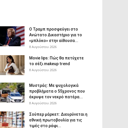
Ο Τραμπ προσφεύγει στο
Ανώτατο Δικαστήριο για το
«μπλόκο» στην αίθουσα...
8 Αυγούστου 2026
Movie lips: Πώς θα πετύχετε
το σέξι makeup trend
8 Αυγούστου 2026
Μυστράς: Με ψυχολογικά
προβλήματα ο 55χρονος που
έκρυψε τον νεκρό πατέρα...
8 Αυγούστου 2026
Σούπερ μάρκετ: Διευρύνεται η
εθνική πρωτοβουλία για τις
τιμές στο ράφι...