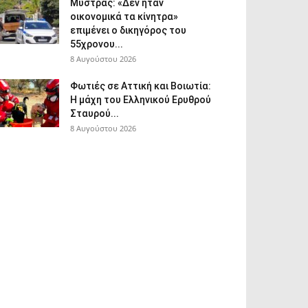
Μυστράς: «Δεν ήταν
οικονομικά τα κίνητρα»
επιμένει ο δικηγόρος του
55χρονου...
8 Αυγούστου 2026
Φωτιές σε Αττική και Βοιωτία:
Η μάχη του Ελληνικού Ερυθρού
Σταυρού...
8 Αυγούστου 2026