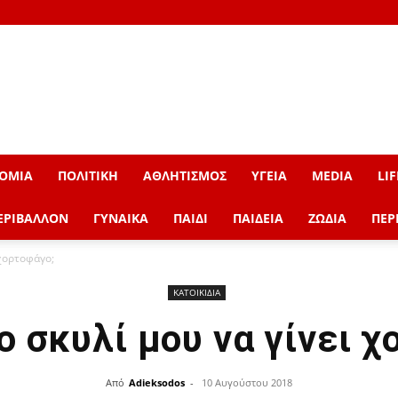
ΟΜΙΑ
ΠΟΛΙΤΙΚΗ
ΑΘΛΗΤΙΣΜΟΣ
ΥΓΕΙΑ
MEDIA
LIF
ΕΡΙΒΑΛΛΟΝ
ΓΥΝΑΙΚΑ
ΠΑΙΔΙ
ΠΑΙΔΕΙΑ
ΖΩΔΙΑ
ΠΕΡ
 χορτοφάγο;
ΚΑΤΟΙΚΙΔΙΑ
ο σκυλί μου να γίνει χ
Από
Adieksodos
-
10 Αυγούστου 2018