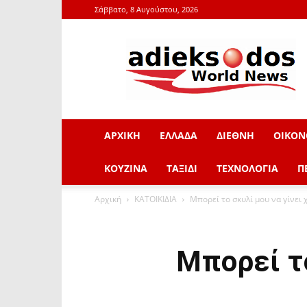
Σάββατο, 8 Αυγούστου, 2026
adieksodos.gr
ΑΡΧΙΚΗ
ΕΛΛΑΔΑ
ΔΙΕΘΝΗ
ΟΙΚΟΝ
ΚΟΥΖΙΝΑ
ΤΑΞΙΔΙ
ΤΕΧΝΟΛΟΓΙΑ
Π
Αρχική
ΚΑΤΟΙΚΙΔΙΑ
Μπορεί το σκυλί μου να γίνει
Μπορεί τ