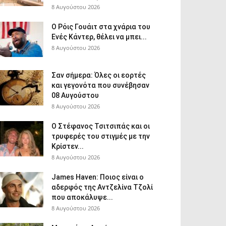
8 Αυγούστου 2026
Ο Ρόις Γουάιτ στα χνάρια του
Ενές Κάντερ, θέλει να μπει...
8 Αυγούστου 2026
Σαν σήμερα: Όλες οι εορτές
και γεγονότα που συνέβησαν
08 Αυγούστου
8 Αυγούστου 2026
Ο Στέφανος Τσιτσιπάς και οι
τρυφερές του στιγμές με την
Κρίστεν...
8 Αυγούστου 2026
James Haven: Ποιος είναι ο
αδερφός της Αντζελίνα Τζολί
που αποκάλυψε...
8 Αυγούστου 2026