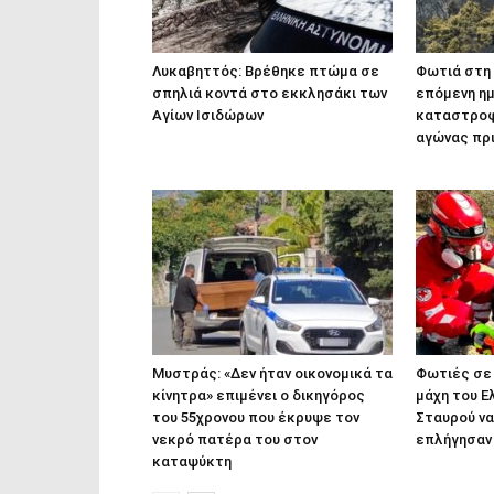
Λυκαβηττός: Βρέθηκε πτώμα σε
Φωτιά στη 
σπηλιά κοντά στο εκκλησάκι των
επόμενη ημ
Αγίων Ισιδώρων
καταστροφ
αγώνας πρι
Μυστράς: «Δεν ήταν οικονομικά τα
Φωτιές σε 
κίνητρα» επιμένει ο δικηγόρος
μάχη του Ε
του 55χρονου που έκρυψε τον
Σταυρού ν
νεκρό πατέρα του στον
επλήγησαν
καταψύκτη