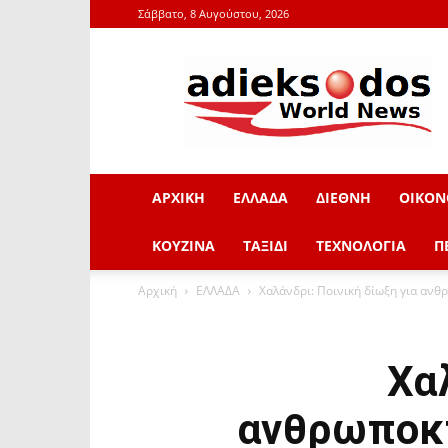
Σάββατο, 8 Αυγούστου, 2026
adieksodos.gr
ΑΡΧΙΚΗ
ΕΛΛΑΔΑ
ΔΙΕΘΝΗ
ΟΙΚΟΝ
ΚΟΥΖΙΝΑ
ΤΑΞΙΔΙ
ΤΕΧΝΟΛΟΓΙΑ
Π
Αρχική
ΕΛΛΑΔΑ
Χαλάνδρι: Ποινική δίωξη για ανθ
Χα
ανθρωποκτ