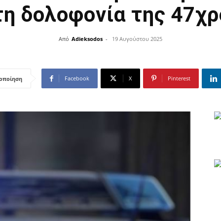
τη δολοφονία της 47χ
Από
Adieksodos
-
19 Αυγούστου 2025
Facebook
X
Pinterest
οποίηση