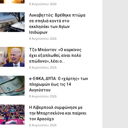
8 Αυγούστου 2026
Λυκαβηττός: Βρέθηκε πτώμα
σε σπηλιά κοντά στο
εκκλησάκι των Αγίων
Ισιδώρων
8 Αυγούστου 2026
Τζο Μπάιντεν: «Ο καρκίνος
έχει εξαπλωθεί, είναι πολύ
επώδυνο», λέει ο...
8 Αυγούστου 2026
e-ΕΦΚΑ, ΔΥΠΑ: Ο «χάρτης» των
πληρωμών έως τις 14
Αυγούστου
8 Αυγούστου 2026
Η Λίβερπουλ συμφώνησε με
την Μπαρτσελόνα και παίρνει
τον Αραούχο
8 Αυγούστου 2026