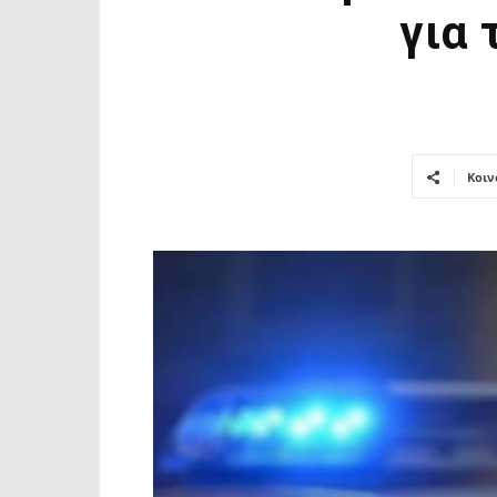
για 
Κοιν