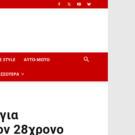
E STYLE
AYTO-ΜOTO
ΙΣΣΟΤΕΡΑ
για
ον 28χρονο