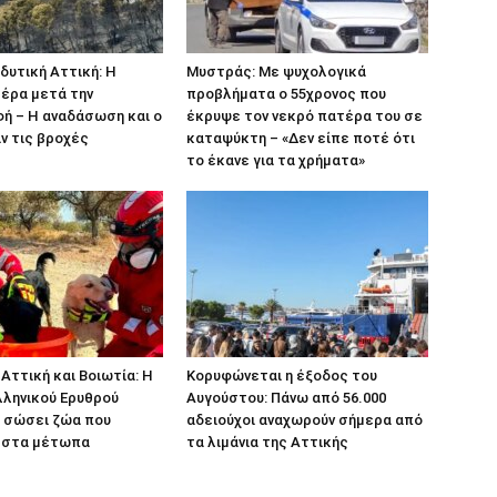
δυτική Αττική: Η
Μυστράς: Με ψυχολογικά
έρα μετά την
προβλήματα ο 55χρονος που
ή – Η αναδάσωση και ο
έκρυψε τον νεκρό πατέρα του σε
ν τις βροχές
καταψύκτη – «Δεν είπε ποτέ ότι
το έκανε για τα χρήματα»
Αττική και Βοιωτία: Η
Κορυφώνεται η έξοδος του
λληνικού Ερυθρού
Αυγούστου: Πάνω από 56.000
α σώσει ζώα που
αδειούχοι αναχωρούν σήμερα από
 στα μέτωπα
τα λιμάνια της Αττικής