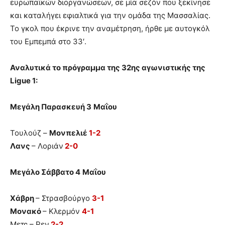
ευρωπαϊκών διοργανώσεων, σε μία σεζόν που ξεκίνησε
και καταλήγει εφιαλτικά για την ομάδα της Μασσαλίας.
Το γκολ που έκρινε την αναμέτρηση, ήρθε με αυτογκόλ
του Εμπεμπά στο 33′.
Αναλυτικά το πρόγραμμα της 32ης αγωνιστικής της
Ligue 1:
Μεγάλη Παρασκευή 3
Μαΐου
Τουλούζ –
Μονπελιέ
1-2
Λανς
– Λοριάν
2-0
Μεγάλο Σάββατο 4
Μαΐου
Χάβρη
– Στρασβούργο
3-1
Μονακό
– Κλερμόν
4-1
Μετς – Ρεν
2-2