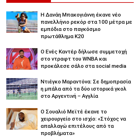
Η Δανάη Μπακογιάννη έκανε νέο
πανελλήνιο ρεκόρ στα 100 μέτρα με
εμπόδια στο παγκόσμιο
πρωτάθλημα Κ20
Ο Ενές Καντέρ δήλωσε συμμετοχή
στο ντραφτ του WNBA και
προκάλεσε σάλο στα social media
Ντιέγκο Μαραντόνα: Σε δημοπρασία
η μπάλα από τα δύο ιστορικά γκολ
στο Αργεντινή – Αγγλία
Ο Σουαλιό Μεϊτέ έκανε το
χειρουργείο στο ισχίο: «Στόχος να
απαλλαγώ επιτέλους από τα
προβλήματα»