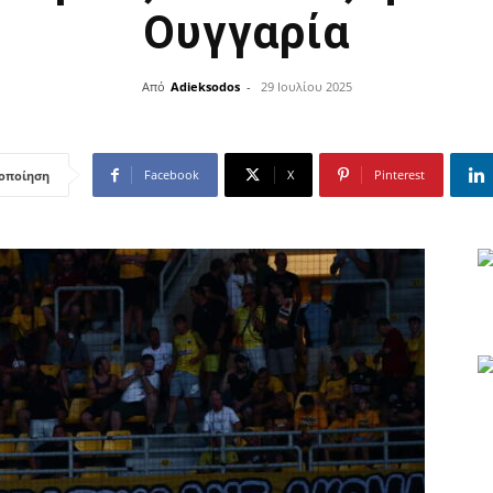
Ουγγαρία
Από
Adieksodos
-
29 Ιουλίου 2025
Facebook
X
Pinterest
οποίηση