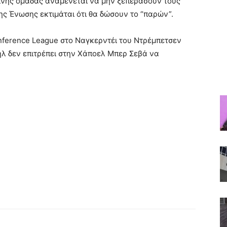
λινής ομάδας αναμένεται να μην ξεπεράσουν τους
ης Ένωσης εκτιμάται ότι θα δώσουν το “παρών”.
ference League στο Ναγκερντέι του Ντρέμπετσεν
ήλ δεν επιτρέπει στην Χάποελ Μπερ Σεβά να