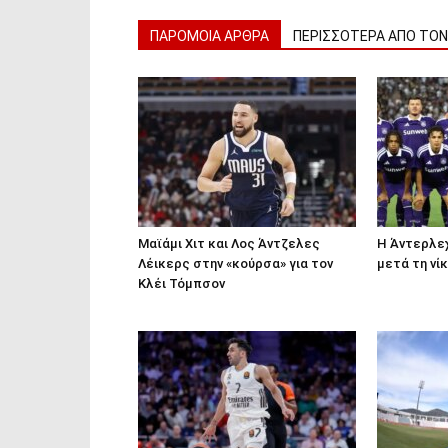
ΠΑΡΟΜΟΙΑ ΑΡΘΡΑ
ΠΕΡΙΣΣΟΤΕΡΑ ΑΠΟ ΤΟ
Μαϊάμι Χιτ και Λος Άντζελες
Η Άντερλεχ
Λέικερς στην «κούρσα» για τον
μετά τη νί
Κλέι Τόμπσον