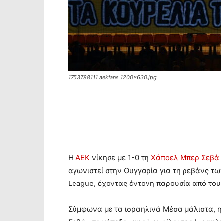
1753788111 aekfans 1200x630.jpg
Η
ΑΕΚ
νίκησε με 1-0 τη
Χάποελ Μπερ Σεβά
αγωνιστεί στην Ουγγαρία για τη ρεβάνς τ
League, έχοντας έντονη παρουσία από του
Σύμφωνα με τα ισραηλινά Μέσα μάλιστα, η