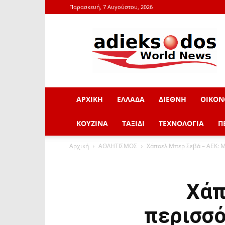
Παρασκευή, 7 Αυγούστου, 2026
adieksodos.gr
ΑΡΧΙΚΗ
ΕΛΛΑΔΑ
ΔΙΕΘΝΗ
ΟΙΚΟΝ
ΚΟΥΖΙΝΑ
ΤΑΞΙΔΙ
ΤΕΧΝΟΛΟΓΙΑ
Π
Αρχική
ΑΘΛΗΤΙΣΜΟΣ
Χάποελ Μπερ Σεβά – ΑΕΚ: 
Χάπ
περισσό