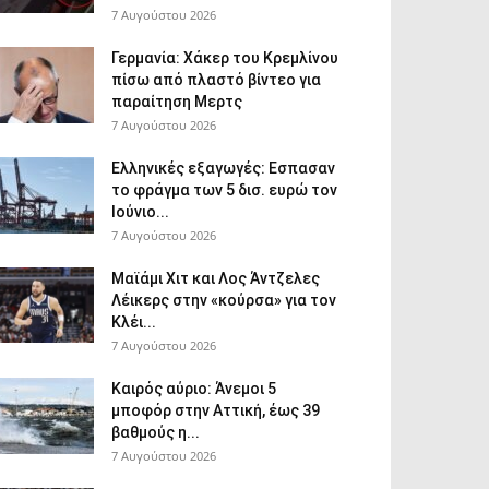
7 Αυγούστου 2026
Γερμανία: Χάκερ του Κρεμλίνου
πίσω από πλαστό βίντεο για
παραίτηση Μερτς
7 Αυγούστου 2026
Ελληνικές εξαγωγές: Εσπασαν
το φράγμα των 5 δισ. ευρώ τον
Ιούνιο...
7 Αυγούστου 2026
Μαϊάμι Χιτ και Λος Άντζελες
Λέικερς στην «κούρσα» για τον
Κλέι...
7 Αυγούστου 2026
Καιρός αύριο: Άνεμοι 5
μποφόρ στην Αττική, έως 39
βαθμούς η...
7 Αυγούστου 2026