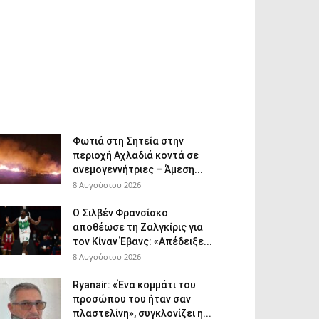
Φωτιά στη Σητεία στην
περιοχή Αχλαδιά κοντά σε
ανεμογεννήτριες – Άμεση...
8 Αυγούστου 2026
Ο Σιλβέν Φρανσίσκο
αποθέωσε τη Ζαλγκίρις για
τον Κίναν Έβανς: «Απέδειξε...
8 Αυγούστου 2026
Ryanair: «Ένα κομμάτι του
προσώπου του ήταν σαν
πλαστελίνη», συγκλονίζει η...