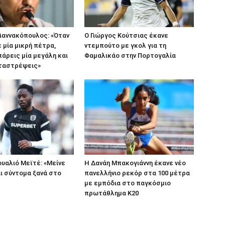
ιαννακόπουλος: «Όταν
Ο Γιώργος Κούτσιας έκανε
 μία μικρή πέτρα,
ντεμπούτο με γκολ για τη
πάρεις μία μεγάλη και
Φαμαλικάο στην Πορτογαλία
αταστρέψεις»
υαλιό Μεϊτέ: «Μείνε
Η Δανάη Μπακογιάννη έκανε νέο
ι σύντομα ξανά στο
πανελλήνιο ρεκόρ στα 100 μέτρα
με εμπόδια στο παγκόσμιο
πρωτάθλημα Κ20