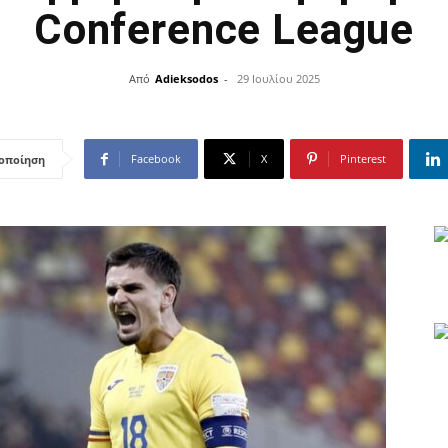
Conference League
Από
Adieksodos
-
29 Ιουλίου 2025
Facebook
X
Pinterest
οποίηση