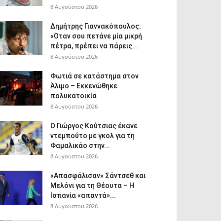
8 Αυγούστου 2026
Δημήτρης Γιαννακόπουλος:
«Όταν σου πετάνε μία μικρή
πέτρα, πρέπει να πάρεις...
8 Αυγούστου 2026
Φωτιά σε κατάστημα στον
Άλιμο – Εκκενώθηκε
πολυκατοικία
8 Αυγούστου 2026
Ο Γιώργος Κούτσιας έκανε
ντεμπούτο με γκολ για τη
Φαμαλικάο στην...
8 Αυγούστου 2026
«Απασφάλισαν» Σάντσεθ και
Μελόνι για τη Θέουτα – Η
Ισπανία «απαντά»...
8 Αυγούστου 2026