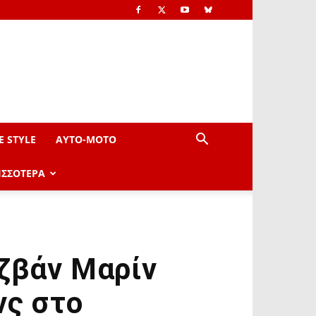
E STYLE
AYTO-ΜOTO
ΙΣΣΟΤΕΡΑ
ζβάν Μαρίν
νς στο