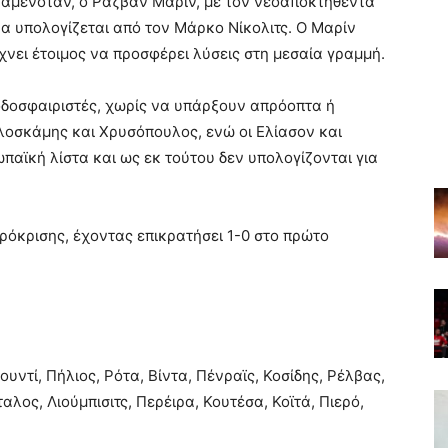
ναμενόταν, ο Ραζβάν Μαρίν, με τον νεοαποκτηθέντα
α υπολογίζεται από τον Μάρκο Νίκολιτς. Ο Μαρίν
χνει έτοιμος να προσφέρει λύσεις στη μεσαία γραμμή.
οδοσφαιριστές, χωρίς να υπάρξουν απρόοπτα ή
αλοσκάμης και Χρυσόπουλος, ενώ οι Ελίασον και
αϊκή λίστα και ως εκ τούτου δεν υπολογίζονται για
πρόκρισης, έχοντας επικρατήσει 1-0 στο πρώτο
ντί, Πήλιος, Ρότα, Βίντα, Πένραϊς, Κοσίδης, Ρέλβας,
αλος, Λιούμπισιτς, Περέιρα, Κουτέσα, Κοϊτά, Πιερό,