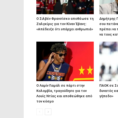
Ο Σιλβέν Φρανσίσκο αποθέωσε τη
Δημήτρης Γ
Ζαλγκίρις για τον Κίναν Έβανς:
σου πετάνε
«Απέδειξε ότι υπάρχει ανθρωπιά»
πρέπει να 
να τους κ
Ο Λαμίν Γιαμάλ σε πάρτι στην
ΠΑΟΚ σε Σο
Κολομβία, τραγούδησε για τον
δυνατός κα
Λουίς Ντίας και αποθεώθηκε από
γήπεδο»
τον κόσμο