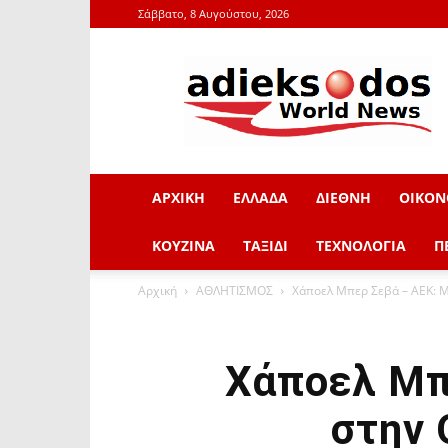
Σάββατο, 8 Αυγούστου, 2026
adieksodos.gr
ΑΡΧΙΚΗ
ΕΛΛΑΔΑ
ΔΙΕΘΝΗ
ΟΙΚΟΝ
ΚΟΥΖΙΝΑ
ΤΑΞΙΔΙ
ΤΕΧΝΟΛΟΓΙΑ
Π
Αρχική
ΑΘΛΗΤΙΣΜΟΣ
Χάποελ Μπερ Σεβά – ΑΕΚ: Μ
Χάποελ Μπ
στην 