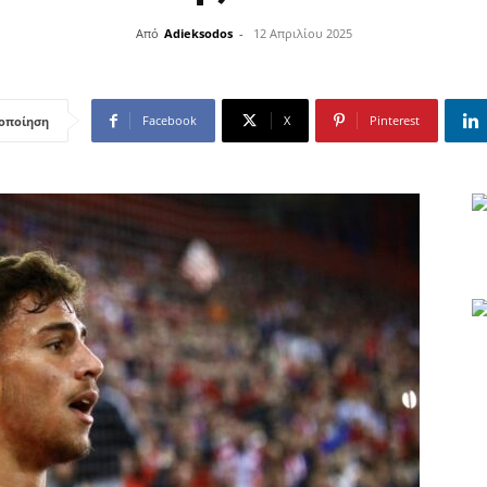
Από
Adieksodos
-
12 Απριλίου 2025
Facebook
X
Pinterest
οποίηση