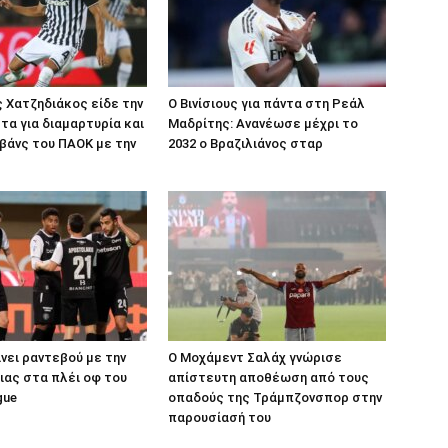
 Χατζηδιάκος είδε την
Ο Βινίσιους για πάντα στη Ρεάλ
ρτα για διαμαρτυρία και
Μαδρίτης: Ανανέωσε μέχρι το
εβάνς του ΠΑΟΚ με την
2032 ο Βραζιλιάνος σταρ
νει ραντεβού με την
Ο Μοχάμεντ Σαλάχ γνώρισε
ας στα πλέι οφ του
απίστευτη αποθέωση από τους
gue
οπαδούς της Τράμπζονσπορ στην
παρουσίασή του