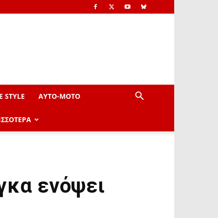
E STYLE
AYTO-ΜOTO
ΙΣΣΟΤΕΡΑ
γκα ενόψει