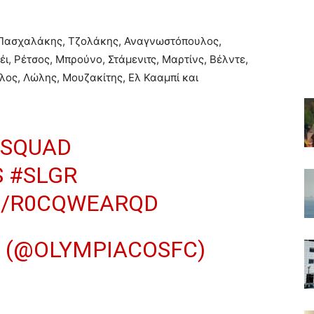
ασχαλάκης, Τζολάκης, Αναγνωστόπουλος,
έι, Ρέτσος, Μπρούνο, Στάμενιτς, Μαρτίνς, Βέλντε,
λος, Λώλης, Μουζακίτης, Ελ Κααμπί και
SQUAD
S
#SLGR
M/R0CQWEARQD
 (@OLYMPIACOSFC)