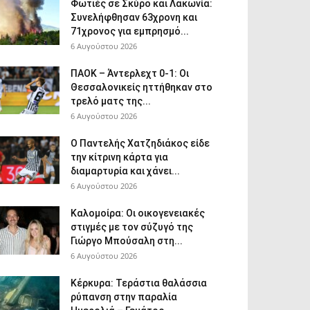
Φωτιές σε Σκύρο και Λακωνία:
Συνελήφθησαν 63χρονη και
71χρονος για εμπρησμό...
6 Αυγούστου 2026
ΠΑΟΚ – Άντερλεχτ 0-1: Οι
Θεσσαλονικείς ηττήθηκαν στο
τρελό ματς της...
6 Αυγούστου 2026
Ο Παντελής Χατζηδιάκος είδε
την κίτρινη κάρτα για
διαμαρτυρία και χάνει...
6 Αυγούστου 2026
Καλομοίρα: Οι οικογενειακές
στιγμές με τον σύζυγό της
Γιώργο Μπούσαλη στη...
6 Αυγούστου 2026
Κέρκυρα: Τεράστια θαλάσσια
ρύπανση στην παραλία