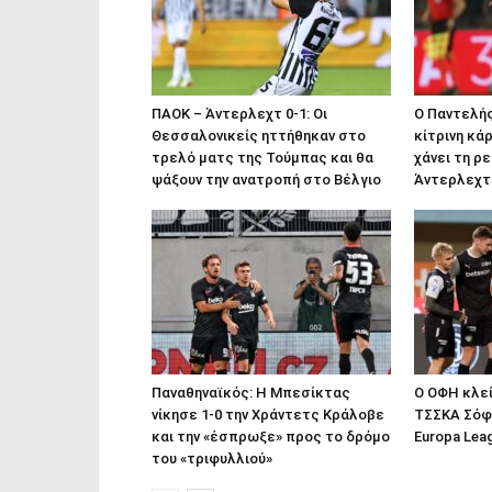
ΠΑΟΚ – Άντερλεχτ 0-1: Οι
Ο Παντελής
Θεσσαλονικείς ηττήθηκαν στο
κίτρινη κά
τρελό ματς της Τούμπας και θα
χάνει τη ρ
ψάξουν την ανατροπή στο Βέλγιο
Άντερλεχτ
Παναθηναϊκός: Η Μπεσίκτας
Ο ΟΦΗ κλεί
νίκησε 1-0 την Χράντετς Κράλοβε
ΤΣΣΚΑ Σόφι
και την «έσπρωξε» προς το δρόμο
Europa Lea
του «τριφυλλιού»