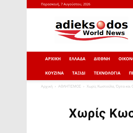
Παρασκευή, 7 Αυγούστου, 2026
adieksodos.gr
ΑΡΧΙΚΗ
ΕΛΛΑΔΑ
ΔΙΕΘΝΗ
ΟΙΚΟΝ
ΚΟΥΖΙΝΑ
ΤΑΞΙΔΙ
ΤΕΧΝΟΛΟΓΙΑ
Π
Αρχική
ΑΘΛΗΤΙΣΜΟΣ
Χωρίς Κωστούλα, Όρτα και 
Χωρίς Κωσ