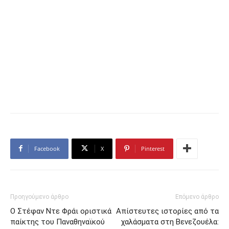
Facebook
X
Pinterest
Προηγούμενο άρθρο
Επόμενο άρθρο
Ο Στέφαν Ντε Φράι οριστικά
Απίστευτες ιστορίες από τα
παίκτης του Παναθηναϊκού
χαλάσματα στη Βενεζουέλα: