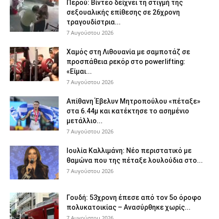
Περού: Βίντεο δείχνει τη στιγμή της
σεξουαλικής επίθεσης σε 26χρονη
τραγουδίστρια...
7 Αυγούστου 2026
Χαμός στη Λιθουανία με σαμποτάζ σε
προσπάθεια ρεκόρ στο powerlifting:
«Είμαι...
7 Αυγούστου 2026
Απίθανη Έβελυν Μητροπούλου «πέταξε»
στα 6.44μ και κατέκτησε το ασημένιο
μετάλλιο...
7 Αυγούστου 2026
Ιουλία Καλλιμάνη: Νέο περιστατικό με
θαμώνα που της πέταξε λουλούδια στο...
7 Αυγούστου 2026
Γουδή: 53χρονη έπεσε από τον 5ο όροφο
πολυκατοικίας – Ανασύρθηκε χωρίς...
7 Αυγούστου 2026