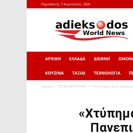
Παρασκευή, 7 Αυγούστου, 2026
adieksodos.gr
ΑΡΧΙΚΗ
ΕΛΛΑΔΑ
ΔΙΕΘΝΗ
ΟΙΚΟΝ
ΚΟΥΖΙΝΑ
ΤΑΞΙΔΙ
ΤΕΧΝΟΛΟΓΙΑ
Π
Αρχική
ΥΓΕΙΑ-ΔΙΑΤΡΟΦΗ
«Χτύπημα» στον καρκίνο
«Χτύπημα
Πανεπι