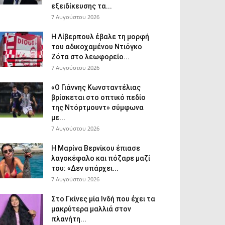
εξειδίκευσης τα...
7 Αυγούστου 2026
Η Λίβερπουλ έβαλε τη μορφή
του αδικοχαμένου Ντιόγκο
Ζότα στο λεωφορείο...
7 Αυγούστου 2026
«Ο Γιάννης Κωνσταντέλιας
βρίσκεται στο οπτικό πεδίο
της Ντόρτμουντ» σύμφωνα
με...
7 Αυγούστου 2026
Η Μαρίνα Βερνίκου έπιασε
λαγοκέφαλο και πόζαρε μαζί
του: «Δεν υπάρχει...
7 Αυγούστου 2026
Στο Γκίνες μία Ινδή που έχει τα
μακρύτερα μαλλιά στον
πλανήτη...