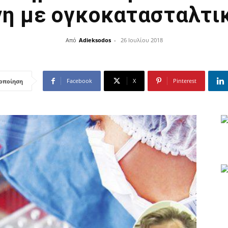
η με ογκοκατασταλτι
Από
Adieksodos
-
26 Ιουλίου 2018
Facebook
X
Pinterest
οποίηση