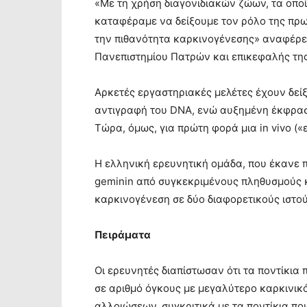
«Με τη χρήση διαγονιδιακών ζώων, τα οποί
καταφέραμε να δείξουμε τον ρόλο της πρω
την πιθανότητα καρκινογένεσης» αναφέρει
Πανεπιστημίου Πατρών και επικεφαλής τη
Αρκετές εργαστηριακές μελέτες έχουν δείξε
αντιγραφή του DNA, ενώ αυξημένη έκφρασ
Τώρα, όμως, για πρώτη φορά μια in vivo («ε
Η ελληνική ερευνητική ομάδα, που έκανε 
geminin από συγκεκριμένους πληθυσμούς 
καρκινογένεση σε δύο διαφορετικούς ιστού
Πειράματα
Οι ερευνητές διαπίστωσαν ότι τα ποντίκια
σε αριθμό όγκους με μεγαλύτερο καρκινικό
αλλοιώσεων, συγκριτικά με τα ποντίκια π