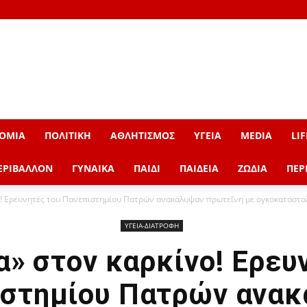
ΟΜΙΑ
ΠΟΛΙΤΙΚΗ
ΑΘΛΗΤΙΣΜΟΣ
ΥΓΕΙΑ
MEDIA
LIF
ΕΡΙΒΑΛΛΟΝ
ΓΥΝΑΙΚΑ
ΠΑΙΔΙ
ΠΑΙΔΕΙΑ
ΖΩΔΙΑ
ΠΕΡ
! Ερευνητές του Πανεπιστημίου Πατρών ανακάλυψαν πρωτεΐνη με ογκοκαταστα
ΥΓΕΙΑ-ΔΙΑΤΡΟΦΗ
» στον καρκίνο! Ερευ
στημίου Πατρών ανα