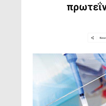
πρωτεΐν
Κοιν