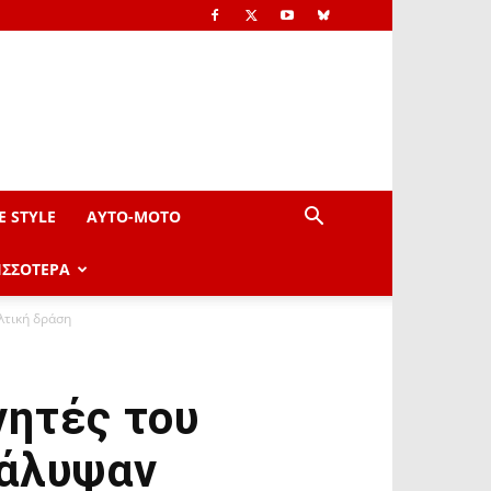
E STYLE
AYTO-ΜOTO
ΙΣΣΟΤΕΡΑ
λτική δράση
νητές του
κάλυψαν