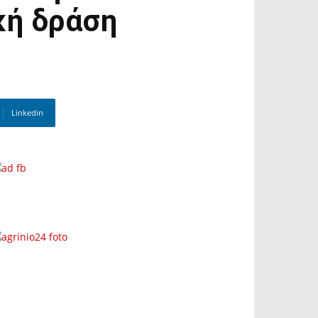
κή δράση
Linkedin