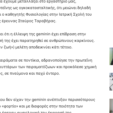
α έχουμε μεταλλάξει στο εργαστήριό μας,
τεΐνης ως ογκοκατασταλτικής, ότι μειώνει δηλαδή
 ο καθηγητής Φυσιολογίας στην Ιατρική Σχολή του
ς έρευνας Σταύρος Ταραβήρας.
ι ότι η έλλειψη της geminin έχει επίδραση στην
ή της έχει παρατηρηθεί σε ανθρώπινους καρκίνους.
ν ζωή») μελέτη αποδεικνύει κάτι τέτοιο.
πειράματα σε ποντίκια, αδρανοποίησε την πρωτεΐνη
κυττάρων των πειραματόζωων και προκάλεσε χημική
ς, σε πνεύμονα και παχύ έντερο.
 που δεν είχαν την geminin ανέπτυξαν περισσότερους
 «φορτίο» και με διαφορές στην ποιότητα των
ου έφεραν φυσιολογική την έκφρασή της.