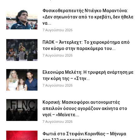
Φυσικοθεραπευτής Ντιέγκο Μαραντόνα:
«Δεν σηκωνόταν από το κρεβάτι, δεν ήθελε
να...
7 Αυγούστου 2026
ΠΑΟΚ – Άντερλεχτ: Το χειροκρότημα από
τον κόσμο στην παρακάμερα του...
7 Αυγούστου 2026
Ελεονώρα Μελέτη: Η τρυφερή ανάρτηση με
την κόρη της – «Στην...
7 Αυγούστου 2026
Κορσική: Μασκοφόροι αυτονομιστές
απειλούν όσους αγοράζουν ακίνητα στο
νησί – «Μείνετε...
7 Αυγούστου 2026
Φωτιά στο Στεφάνι Κορινθίας – Μήνυμα
του 112 για ετοιμότητα