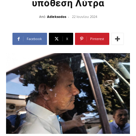
υπόθεση Λύτρα
Από
Adieksodos
-
22 Ιουνίου 2024
Facebook
X
Pinterest