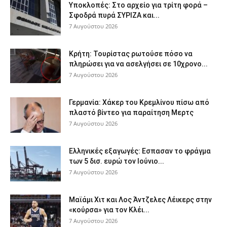
Υποκλοπές: Στο αρχείο για τρίτη φορά –
Σφοδρά πυρά ΣΥΡΙΖΑ και...
7 Αυγούστου 2026
Κρήτη: Τουρίστας ρωτούσε πόσο να
πληρώσει για να ασελγήσει σε 10χρονο...
7 Αυγούστου 2026
Γερμανία: Χάκερ του Κρεμλίνου πίσω από
πλαστό βίντεο για παραίτηση Μερτς
7 Αυγούστου 2026
Ελληνικές εξαγωγές: Εσπασαν το φράγμα
των 5 δισ. ευρώ τον Ιούνιο...
7 Αυγούστου 2026
Μαϊάμι Χιτ και Λος Άντζελες Λέικερς στην
«κούρσα» για τον Κλέι...
7 Αυγούστου 2026