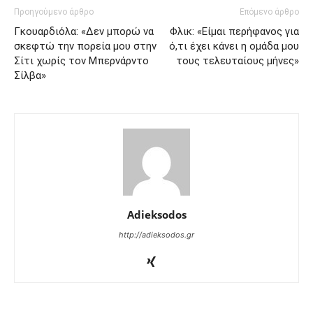
Προηγούμενο άρθρο
Επόμενο άρθρο
Γκουαρδιόλα: «Δεν μπορώ να
Φλικ: «Είμαι περήφανος για
σκεφτώ την πορεία μου στην
ό,τι έχει κάνει η ομάδα μου
Σίτι χωρίς τον Μπερνάρντο
τους τελευταίους μήνες»
Σίλβα»
Adieksodos
http://adieksodos.gr