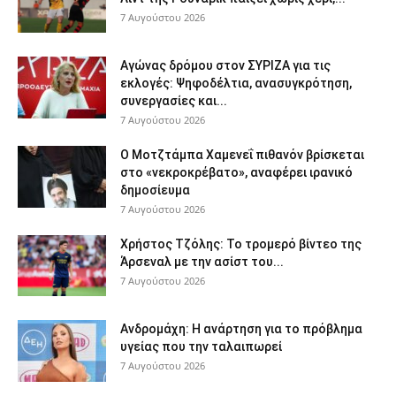
7 Αυγούστου 2026
Αγώνας δρόμου στον ΣΥΡΙΖΑ για τις
εκλογές: Ψηφοδέλτια, ανασυγκρότηση,
συνεργασίες και...
7 Αυγούστου 2026
Ο Μοτζτάμπα Χαμενεΐ πιθανόν βρίσκεται
στο «νεκροκρέβατο», αναφέρει ιρανικό
δημοσίευμα
7 Αυγούστου 2026
Χρήστος Τζόλης: Το τρομερό βίντεο της
Άρσεναλ με την ασίστ του...
7 Αυγούστου 2026
Ανδρομάχη: Η ανάρτηση για το πρόβλημα
υγείας που την ταλαιπωρεί
7 Αυγούστου 2026