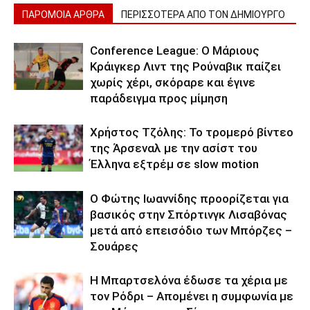
ΠΑΡΟΜΟΙΑ ΑΡΘΡΑ
ΠΕΡΙΣΣΟΤΕΡΑ ΑΠΟ ΤΟΝ ΔΗΜΙΟΥΡΓΟ
Conference League: Ο Μάριους
Κράιγκερ Λιντ της Ρούναβικ παίζει
χωρίς χέρι, σκόραρε και έγινε
παράδειγμα προς μίμηση
Χρήστος Τζόλης: Το τρομερό βίντεο
της Άρσεναλ με την ασίστ του
Έλληνα εξτρέμ σε slow motion
Ο Φώτης Ιωαννίδης προορίζεται για
βασικός στην Σπόρτινγκ Λισαβόνας
μετά από επεισόδιο των Μπόρζες –
Σουάρες
Η Μπαρτσελόνα έδωσε τα χέρια με
τον Ρόδρι – Απομένει η συμφωνία με