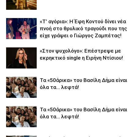
«Τ’ αγόρια»: Η Έφη Κοντού δίνει νέα
πνοή στο θρυλικό τραγούδι που της
είχε γράψει ο Γιώργος Ζαμπέτας!
«Στον ψυχολόγο»: Επέστρεψε με
εκρηκτικό single η Ειρήνη Ντίσιου!
Τα «50άρικα» του Βασίλη Δήμα είναι
όλα τα… λεφτά!
Τα «50άρικα» του Βασίλη Δήμα είναι
όλα τα… λεφτά!