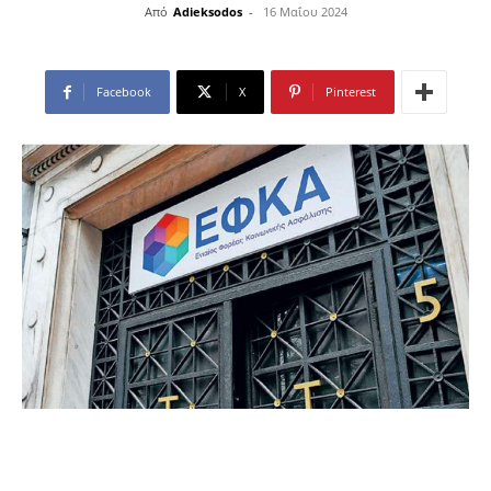
Από
Adieksodos
-
16 Μαΐου 2024
Facebook
X
Pinterest