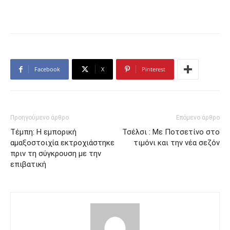
Facebook
X
Pinterest
Προηγούμενο άρθρο
Επόμενο άρθρο
Τέμπη: Η εμπορική
Τσέλσι : Με Ποτσετίνο στο
αμαξοστοιχία εκτροχιάστηκε
τιμόνι και την νέα σεζόν
πριν τη σύγκρουση με την
επιβατική