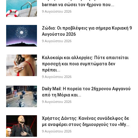
barman να σώσει τον 4χρονο που...
9 Αυγούστου 2026
Ζώδια: Οι προβλέψεις για σήμερα Κυριακή 9
Αυγούστου 2026
9 Αυγούστου 2026
Καλοκαίρι και αλλεργίες: Πότε απαιτείται
προσοχή και ποια συμπτώματα δεν
πρέπει...
9 Αυγούστου 2026
Daily Mail: Η πορεία του 26χρονου Αφγανού
από τη Μόρια και...
9 Αυγούστου 2026
Χρήστος Δάντης: Κανένας συνάδελφος δε
με αναφέρει στους δημιουργούς του «My...
9 Αυγούστου 2026