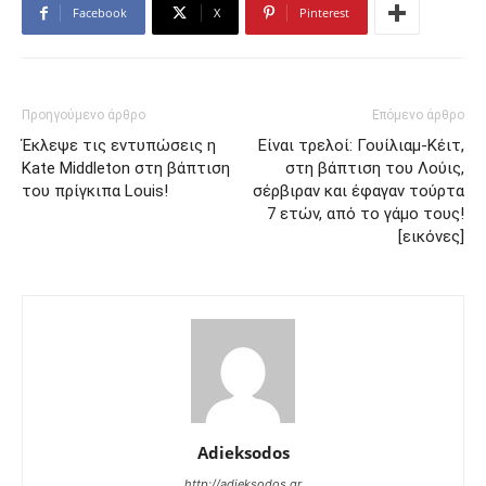
Facebook
X
Pinterest
Προηγούμενο άρθρο
Επόμενο άρθρο
Έκλεψε τις εντυπώσεις η
Είναι τρελοί: Γουίλιαμ-Κέιτ,
Kate Middleton στη βάπτιση
στη βάπτιση του Λούις,
του πρίγκιπα Louis!
σέρβιραν και έφαγαν τούρτα
7 ετών, από το γάμο τους!
[εικόνες]
Adieksodos
http://adieksodos.gr