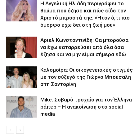
Η Αγγελική Ηλιάδη περιγράφει το
θαύμα που έζησε και πώς είδε τον
Χριστό μπροστά της: «Ήταν ό,τι πιο
όμορφο έχω δει στη ζωή μου»
Άριελ Κωνσταντινίδη: Θα μπορούσα
να έχω καταρρεύσει από όλα όσα
έζησα και να μην είμαι σήμερα εδώ
Καλομοίρα: Οι οικογενειακές στιγμές
με τον σύζυγό της Γιώργο Μπούσαλη
στη Σαντορίνη
Mike: Σοβαρό τροχαίο για τον Έλληνα
ράπερ – Η ανακοίνωση στα social
media