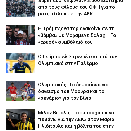
Super Cup: «Έφυγαν» 3.000 εισιτήρια
από τους φίλους του ΟΦΗ για το
ματς τίτλου με την ΑΕΚ
Η Τράμπζονσπορ ανακοίνωσε τη
«βόμβα» με Μοχάμεντ Σαλάχ – Το
«χρυσό» συμβόλαιό του
Ο Γκάμπριελ Στρεφέτσα από τον
Ολυμπιακό στην Παλέρμο
Ολυμπιακός: Το δημοσίευα για
δανεισμό του Μόουρα και το
«σενάριο» για τον Βίνια
Μιλάν Βιτάλις: Το «υπόσχομαι να
πεθάνω για την ΑΕΚ» στον Μάριο
Ηλιόπουλο και η βόλτα του στην