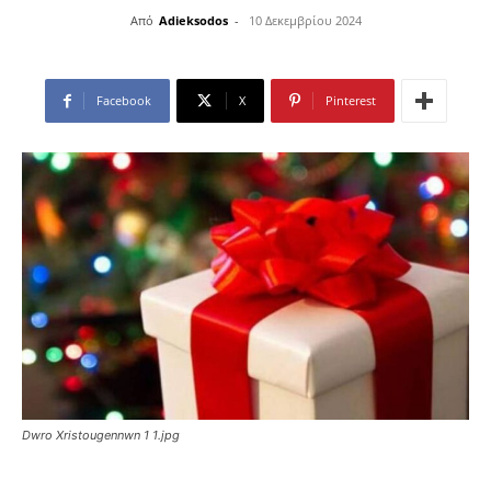
Από
Adieksodos
-
10 Δεκεμβρίου 2024
Facebook
X
Pinterest
Dwro Xristougennwn 1 1.jpg