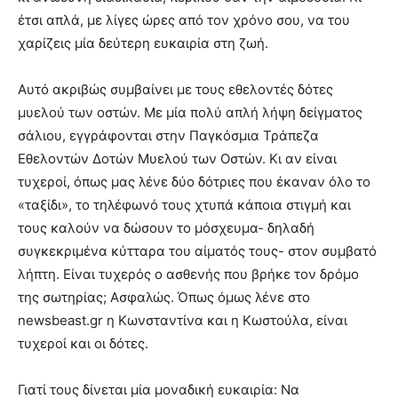
έτσι απλά, με λίγες ώρες από τον χρόνο σου, να του
χαρίζεις μία δεύτερη ευκαιρία στη ζωή.
Αυτό ακριβώς συμβαίνει με τους εθελοντές δότες
μυελού των οστών. Με μία πολύ απλή λήψη δείγματος
σάλιου, εγγράφονται στην Παγκόσμια Τράπεζα
Εθελοντών Δοτών Μυελού των Οστών. Κι αν είναι
τυχεροί, όπως μας λένε δύο δότριες που έκαναν όλο το
«ταξίδι», το τηλέφωνό τους χτυπά κάποια στιγμή και
τους καλούν να δώσουν το μόσχευμα- δηλαδή
συγκεκριμένα κύτταρα του αίματός τους- στον συμβατό
λήπτη. Είναι τυχερός ο ασθενής που βρήκε τον δρόμο
της σωτηρίας; Ασφαλώς. Όπως όμως λένε στο
newsbeast.gr η Κωνσταντίνα και η Κωστούλα, είναι
τυχεροί και οι δότες.
Γιατί τους δίνεται μία μοναδική ευκαιρία: Να