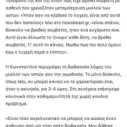
τηλέφωνό της και της είπαν πως είχε βρεθεί συμβατή με
ασθενή που χρειαζόταν μεταμόσχευση μυελού των
οστών. «Ήταν σαν να κέρδισα το λαχείο, είναι από αυτά
που δεν πιστεύεις» λέει στο newsbeast.gr, «είναι σπάνιο,
δύσκολο να βρεθείς συμβατός, ήταν ένα ευχάριστο σοκ.
Αυτό είναι άλλωστε το ‘όνειρο’ κάθε δότη, να βρεθεί
συμβατός. Γι’ αυτό το κάνεις. Νιώθω πως πιο πολύ ήμουν
εγώ η τυχερή παρά ο λήπτης».
Η Κωνσταντίνα περιγράφει τη διαδικασία λήψης του
μυελού των οστών σαν την αιμοδοσία. Το μόνο δύσκολο,
όπως λέει, αν μπορεί κανείς να το χαρακτηρίσει έτσι,
ήταν η ακινησία, για 3-4 ώρες. Στη συνέχεια επέστρεψε
κανονικά στην καθημερινότητά της χωρίς κανένα
πρόβλημα.
«Είναι τόσο συγκλονιστικό να μπορείς να σώσεις έναν
άνθρωπο από μία τόσο απλή διαδικασία. Μου δόθηκε