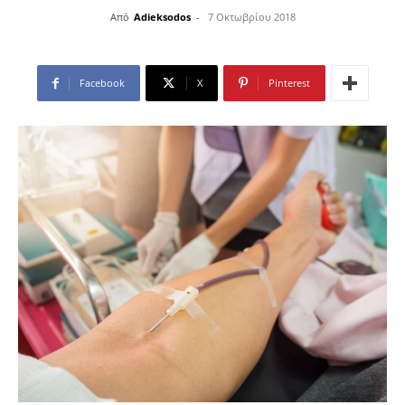
Από
Adieksodos
-
7 Οκτωβρίου 2018
Facebook
X
Pinterest