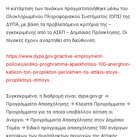
Η κατάρτιση των πινάκων πραγματοποιήθηκε μέσω του
Ολοκληρωμένου Πληροφοριακού Συστήματος (ΟΠΣ) της
ΔΥΠΑ, με βάση τα προβλεπόμενα κριτήρια της –
εγκεκριμένης από το ΑΣΕΠ – Δημόσιας Πρόσκλησης. Οι
πίνακες έχουν αναρτηθεί στη διεύθυνση:
https://www.dypa.gov.gr/active-employment-
policies/eidiko-proghramma-apaskholisis-100-anerghon-
katikon-ton-piroplikton-periokhwn-tis-attikis-stoys-
piropliktoys-dimoys
Συγκεκριμένα, η διαδρομή είναι: dypa.gov.gr →
Προγράμματα Απασχόλησης → Κλειστά Προγράμματα →
Προγράμματα για τα οποία υποβάλλον αίτηση οι
άνεργοι → Προγράμματα Απασχόλησης στον Δημόσιο
Τομέα → Ειδικό πρόγραμμα απασχόλησης 100 ανέργων
κατοίκων των πυρόπληκτων περιοχών της Αττικής