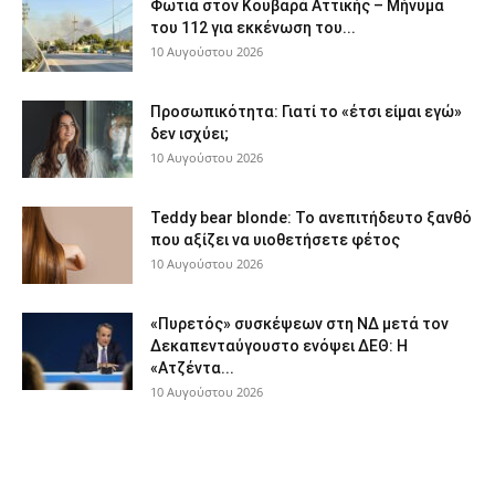
Φωτιά στον Κουβαρά Αττικής – Μήνυμα
του 112 για εκκένωση του...
10 Αυγούστου 2026
Προσωπικότητα: Γιατί το «έτσι είμαι εγώ»
δεν ισχύει;
10 Αυγούστου 2026
Teddy bear blonde: Το ανεπιτήδευτο ξανθό
που αξίζει να υιοθετήσετε φέτος
10 Αυγούστου 2026
«Πυρετός» συσκέψεων στη ΝΔ μετά τον
Δεκαπενταύγουστο ενόψει ΔΕΘ: Η
«Ατζέντα...
10 Αυγούστου 2026