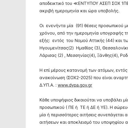
αποδεικτικό του ≪ΕΝΤΥΠΟΥ ΑΣΕΠ ΣΟΧ 1ΠΕ
ακριβή ημερομηνία και ώρα υποβολής.
Οι ενενήντα μία (91) θέσεις προσωπικού μ
χρόνου, από την ημερομηνία υπογραφής τη
εξής: εντός του Νομού Αττικής (44) και τω
Ηγουμενίτσας(2) Ημαθίας (3), Θεσσαλονίκης
Λάρισας (2) , Μεσσηνίας(4), Ξάνθης(4), Ροδ
Η επί μέρους κατανομή των ατόμων, εντός
ανακοίνωση (ΣΟΧ2-2025) που είναι αναρτη
Δ.ΥΠ.Α. :
www
.
dypa
.
gov
.
gr
Κάθε υποψήφιος δικαιούται να υποβάλει μία
προσωπικού ( ΠΕ ή ΤΕ ή ΔΕ ή ΥΕ). Η σώρε
μία ή περισσότερες αιτήσεις συνεπάγεται
αιτήσεων και αποκλεισμό του υποψηφίου α