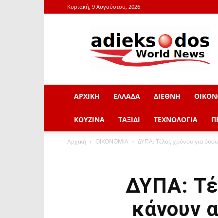
Κυριακή, 9 Αυγούστου, 2026
adieksodos.gr
ΑΡΧΙΚΗ
ΕΛΛΑΔΑ
ΔΙΕΘΝΗ
ΟΙΚΟΝ
ΚΟΥΖΙΝΑ
ΤΑΞΙΔΙ
ΤΕΧΝΟΛΟΓΙΑ
Π
Αρχική
ΟΙΚΟΝΟΜΙΑ
ΔΥΠΑ: Τέλος χρόνου για όσους
ΔΥΠΑ: Τέ
κάνουν α