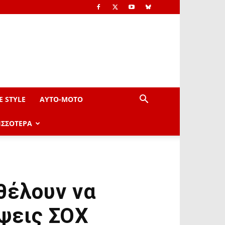
E STYLE
AYTO-ΜOTO
ΙΣΣΟΤΕΡΑ
θέλουν να
ήψεις ΣΟΧ