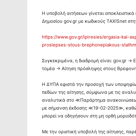
Η υποβολή αιτήσεων γίνεται αποκλειστικά
Δημοσίου gov.gr με κωδικούς TAXISnet στη
https://www.gov.gr/ipiresies/ergasia-kai-
proslepses-stous-brephonepiakous-stath
Συγκεκριμένα, η διαδρομή είναι: gov.gr →
τομέα → Αίτηση πρόσληψης στους Βρεφονη
Η ΔΥΠΑ εφιστά την προσοχή των υποψηφί
πεδίων της αίτησης, σύμφωνα με τις αναλυτ
αναλυτικά στο ≪Παράρτημα ανακοινώσεω
με σήμανση έκδοσης ≪19-02-2025≫, καθώ
μπορεί να οδηγήσουν στη μη ορθή μοριοδό
Με την οριστική υποβολή της αίτησης, πα