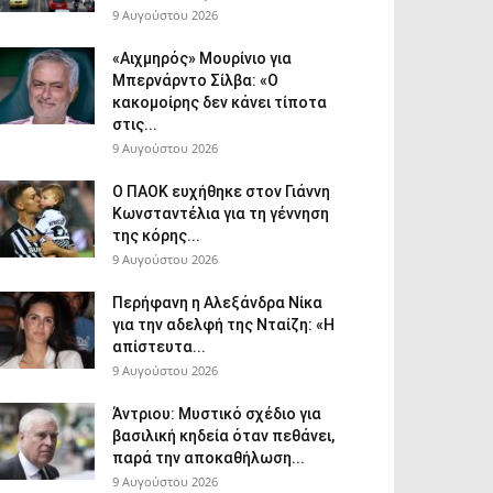
9 Αυγούστου 2026
«Αιχμηρός» Μουρίνιο για
Μπερνάρντο Σίλβα: «Ο
κακομοίρης δεν κάνει τίποτα
στις...
9 Αυγούστου 2026
Ο ΠΑΟΚ ευχήθηκε στον Γιάννη
Κωνσταντέλια για τη γέννηση
της κόρης...
9 Αυγούστου 2026
Περήφανη η Αλεξάνδρα Νίκα
για την αδελφή της Νταίζη: «Η
απίστευτα...
9 Αυγούστου 2026
Άντριου: Μυστικό σχέδιο για
βασιλική κηδεία όταν πεθάνει,
παρά την αποκαθήλωση...
9 Αυγούστου 2026