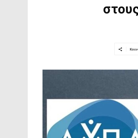
στου
Κοιν