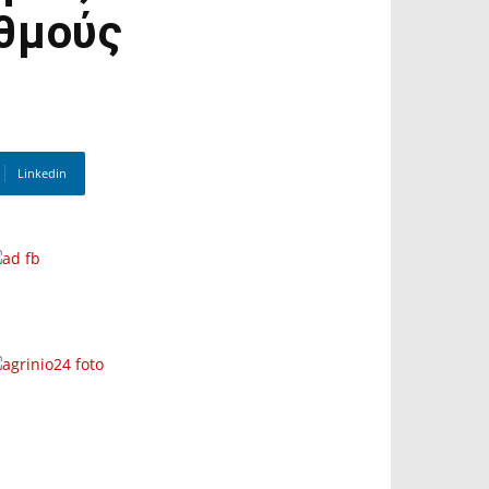
θμούς
Linkedin