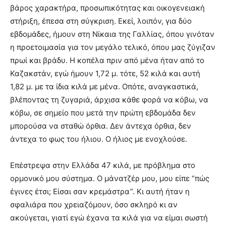
βάρος χαρακτήρα, προσωπικότητας και οικογενειακή
στήριξη, έπεσα στη σύγκριση. Εκεί, λοιπόν, για δύο
εβδομάδες, ήμουν στη Νίκαια της Γαλλίας, όπου γινόταν
η προετοιμασία για τον μεγάλο τελικό, όπου μας ζύγιζαν
πρωί και βράδυ. Η κοπέλα πριν από μένα ήταν από το
Καζακστάν, εγώ ήμουν 1,72 μ. τότε, 52 κιλά και αυτή
1,82 μ. με τα ίδια κιλά με μένα. Οπότε, αναγκαστικά,
βλέποντας τη ζυγαριά, άρχισα κάθε φορά να κόβω, να
κόβω, σε σημείο που μετά την πρώτη εβδομάδα δεν
μπορούσα να σταθώ όρθια. Δεν άντεχα όρθια, δεν
άντεχα το φως του ήλιου. Ο ήλιος με ενοχλούσε.
Επέστρεψα στην Ελλάδα 47 κιλά, με πρόβλημα στο
ορμονικό μου σύστημα. Ο μάνατζέρ μου, μου είπε “πώς
έγινες έτσι; Είσαι σαν κρεμάστρα”. Κι αυτή ήταν η
σφαλιάρα που χρειαζόμουν, όσο σκληρό κι αν
ακούγεται, γιατί εγώ έχανα τα κιλά για να είμαι σωστή