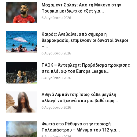
Μοχάμεντ Σαλάχ: Από τη Μύκονο στην
Τουρκία με ιδιωτικό τζετ για...
6 Αυγούστου 2026
Καιρός: Ανεβαίνει από σήμερα η
θερμοκρασία, επιμένουν οι δυνατοί άνεμοι
–...
6 Αυγούστου 2026
ΠΑΟΚ – Άντερλεχτ: Προβάδισμα πρόκρισης
στα πλέι οφ του Europa League...
6 Αυγούστου 2026
Αθηνά Λιμπάντση: Ίσως κάθε μεγάλη
αλλαγή να ξεκινά από μια βαθύτερη...
6 Αυγούστου 2026
Φωτιά στο Ρέθυμνο στην περιοχή
Παλαικάστρου – Μήνυμα του 112 για...
6 Αυγούστου 2026