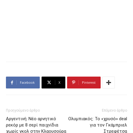
Facebook
X
Pinterest
Προηγούμενο άρθρο
Επόμενο άρθρο
Αργεντινή: Νέο αρνητικό
Ολυμπιακός: Το «χρυσό» deal
ρεκόρ με 8 σερί παιχνίδια
για τον Γκάμπριελ
χωρίς γκολ στην Κλαουσούρα
Στρεφέτσα