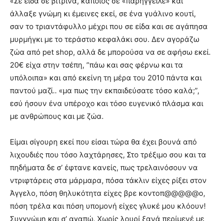
«Σε είδα σε βιτρίνα, κάποιος σε «παρήγγειλε» και
άλλαξε γνώμη κι έμεινες εκεί, σε ένα γυάλινο κουτί,
σαν το τριαντάφυλλο μέχρι που σε είδα και σε αγάπησα
μυρμήγκι με το τεράστιο κεφαλάκι σου. Δεν αγοράζω
ζώα από pet shop, αλλά δε μπορούσα να σε αφήσω εκεί.
20€ είχα στην τσέπη, “πάω και σας φέρνω και τα
υπόλοιπα» και από εκείνη τη μέρα του 2010 πάντα και
παντού μαζί.. «μα πως την εκπαιδεύσατε τόσο καλά;”,
εσύ ήσουν ένα υπέροχο και τόσο ευγενικό πλάσμα και
με ανθρώπους και με ζώα.
Είμαι σίγουρη εκεί που είσαι τώρα θα έχει βουνά από
λιχουδιές που τόσο λαχτάρησες, Στο τρέξιμο σου και τα
πηδήματα δε σ’ έφτανε κανείς, πως τρελαινόσουν να
ντριφτάρεις στα μάρμαρα, πόσα τάκλιν είχες ρίξει στον
Άγγελο, πόση θηλυκότητα είχες βρε κοντοπ@@@@@ο,
πόση τρέλα και πόση υπομονή είχες γλυκέ μου κλόουν!
Συγγνώμη και σ’ αγαπώ. Χωρίς λουρί ξανά περίμενέ με