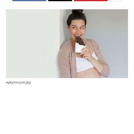
egkymosyni.jpg