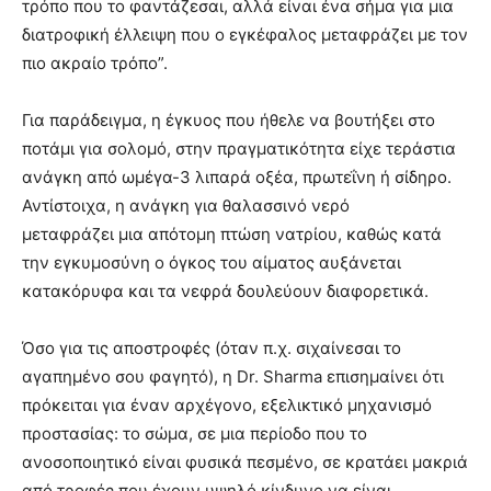
τρόπο που το φαντάζεσαι, αλλά είναι ένα σήμα για μια
διατροφική έλλειψη που ο εγκέφαλος μεταφράζει με τον
πιο ακραίο τρόπο”.
Για παράδειγμα, η έγκυος που ήθελε να βουτήξει στο
ποτάμι για σολομό, στην πραγματικότητα είχε τεράστια
ανάγκη από ωμέγα-3 λιπαρά οξέα, πρωτεΐνη ή σίδηρο.
Αντίστοιχα, η ανάγκη για θαλασσινό νερό
μεταφράζει μια απότομη πτώση νατρίου, καθώς κατά
την εγκυμοσύνη ο όγκος του αίματος αυξάνεται
κατακόρυφα και τα νεφρά δουλεύουν διαφορετικά.
Όσο για τις αποστροφές (όταν π.χ. σιχαίνεσαι το
αγαπημένο σου φαγητό), η Dr. Sharma επισημαίνει ότι
πρόκειται για έναν αρχέγονο, εξελικτικό μηχανισμό
προστασίας: το σώμα, σε μια περίοδο που το
ανοσοποιητικό είναι φυσικά πεσμένο, σε κρατάει μακριά
από τροφές που έχουν υψηλό κίνδυνο να είναι